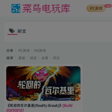
new
PC游戏
刷宝
分类
PC游戏
NS游戏
排序
更新
浏览
点赞
评论
《轮回的瓦尔基里(Reality Break)》
[Build
20250212]