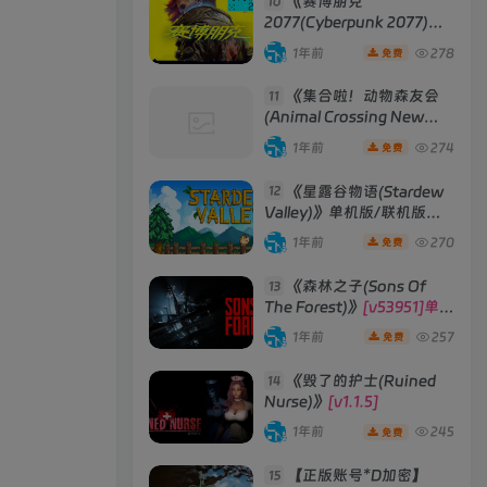
《赛博朋克
10
2077(Cyberpunk 2077)》
[v2.3往日之影DLC 赠送4K
1年前
278
免费
材质包]
《集合啦！动物森友会
11
(Animal Crossing New
Horizons)》
[v2.0.6] 模拟器
1年前
274
免费
版 整合全部DLC
《星露谷物语(Stardew
12
Valley)》单机版/联机版
[v1.6.15]
1年前
270
免费
《森林之子(Sons Of
13
The Forest)》
[v53951]单机
版|联机版
1年前
257
免费
《毁了的护士(Ruined
14
Nurse)》
[v1.1.5]
1年前
245
免费
【正版账号*D加密】
15