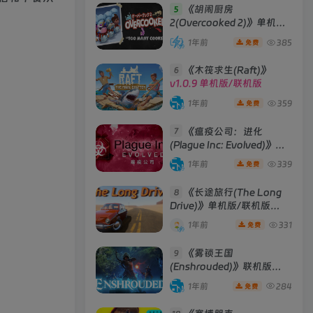
《胡闹厨房
5
2(Overcooked 2)》单机版/
联机版
[v6.242 单机版 +
1年前
385
免费
Build 01102020 联机版]
《木筏求生(Raft)》
6
v1.0.9 单机版/联机版
1年前
359
免费
《瘟疫公司：进化
7
(Plague Inc: Evolved)》
[v1.19.1.0]
1年前
339
免费
《长途旅行(The Long
8
Drive)》单机版/联机版
[v2023.05.02d ]
1年前
331
免费
《雾锁王国
9
(Enshrouded)》联机版
[Build 29012025 联机版]
1年前
284
免费