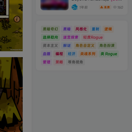
19066396 单机版/联机版]
1年前
160
免费
黑暗奇幻
黑暗
风格化
重制
逻辑
选择取向
迷宫探索
轻度Rogue
资本主义
解谜
角色自定义
角色扮演
血腥
编程
经济
类魂系列
类 Rogue
管理
策略
等角视角