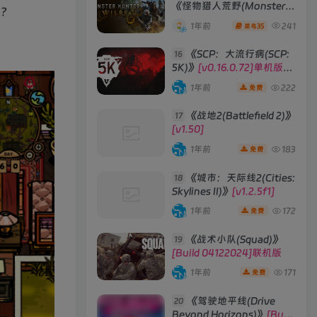
《怪物猎人荒野(Monster
密？
Hunter Wilds)》
1年前
241
35
菜鸟
《SCP：大流行病(SCP:
16
5K)》
[v0.16.0.72]单机版/
联机版
1年前
222
免费
《战地2(Battlefield 2)》
17
[v1.50]
1年前
183
免费
《城市：天际线2(Cities:
18
Skylines II)》
[v1.2.5f1]
1年前
172
免费
《战术小队(Squad)》
19
[Build 04122024]联机版
1年前
171
免费
《驾驶地平线(Drive
20
Beyond Horizons)》
[Build