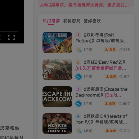
火种6周年庆，菜鸟电玩库大特卖，更多豪礼等你来领！
热门推荐
联机游戏
猜你喜欢
《双影奇境(Split
1
Fiction)》单机版/联机版
[v1.0 单机版/联机版]
1年前
936
免费
《浅红2(Easy Red 2)》
2
[v1.5.0] 整合全部淞沪会战-
南京保卫战等DLCs
1年前
612
免费
《逃离后室(Escape the
3
Backrooms)》
[Build
28012024]联机版
1年前
607
免费
《钢铁雄心4(Hearts of
4
Iron IV)》单机版/联机版
。汉克和他
[v1.16.0 整合全部DLCs ]
1年前
516
免费
宿和早餐从