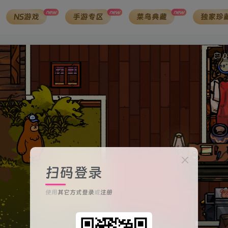
new
new
new
NS游戏
手游专区
菜鸟典藏
独家珍
0
扫码登录
使用
其它方式登录
或
注册