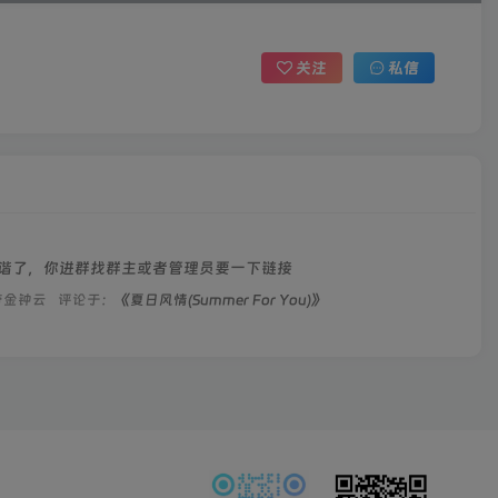
关注
私信
谐了，你进群找群主或者管理员要一下链接
带金钟云
评论于：
《夏日风情(Summer For You)》