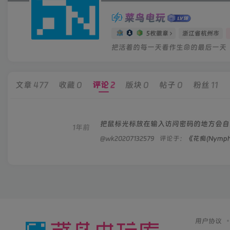
菜鸟电玩
5枚徽章
浙江省杭州市
把活着的每一天看作生命的最后一天
文章
477
收藏
0
评论
2
版块
0
帖子
0
粉丝
11
把鼠标光标放在输入访问密码的地方会自
1年前
@wk20207132579
评论于：
《花痴(Nymph
用户协议