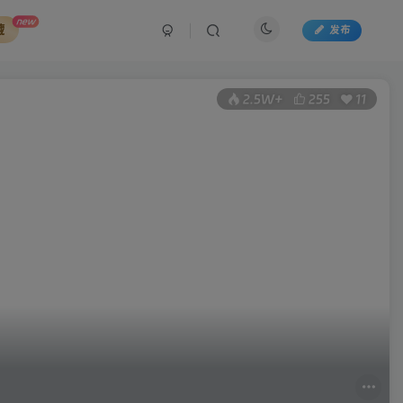
new
藏
发布
2.5W+
255
11