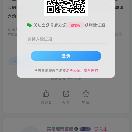
起的宠物养成类游戏，00+王国精灵 | 精灵超进化 | 洛克勇者
之路 | 种族值优化 | 联动改版
关注公众号后发送
获取验证码
“验证码”
©
版权声明
本站所有资源来自互联网，版权归原作者所有，仅供用于学习和交流
请输入验证码
THE END
登录
手游专区
扫码登录即表示同意
用户协议
、
隐私声明
喜欢就支持一下吧
点赞
0
分享
收藏
菜鸟电玩客服
关注