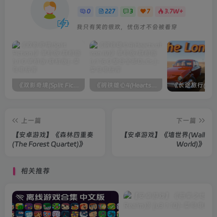
0
227
3
7
3.7W+
我只有笑的很欢，忧伤才不会被看穿
《双影奇境(Split Fiction)》单机版/联机版[v1.0 单机版/联机版]
《钢铁雄心4(Hearts of Iron IV)》单机版/联机版[v1.16.0 整合全部DLCs ]
上一篇
下一篇
【安卓游戏】《森林四重奏
【安卓游戏】《墙世界(Wall
(The Forest Quartet)》
World)》
相关推荐