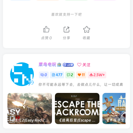
喜欢就支持一下吧
点赞
0
分享
收藏
菜鸟电玩
关注
0
477
2
11
2.5W+
你不可能永远等下去，去做点儿什么，让一切成真
《浅红2(Easy Red 2)》[v1.5.0] 整合全部淞沪会战-南京保卫战等DLCs
《逃离后室(Escape the Backrooms)》[Build 28012024]联机版