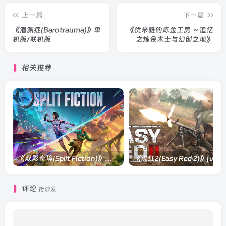
上一篇
下一篇
《潜渊症(Barotrauma)》单
《优米雅的炼金工房 ～追忆
机版/联机版
之炼金术士与幻创之地》
相关推荐
《双影奇境(Split Fiction)》单机版/联机版[v1.0 单机版/联机版]
《浅红2(Easy
评论
抢沙发