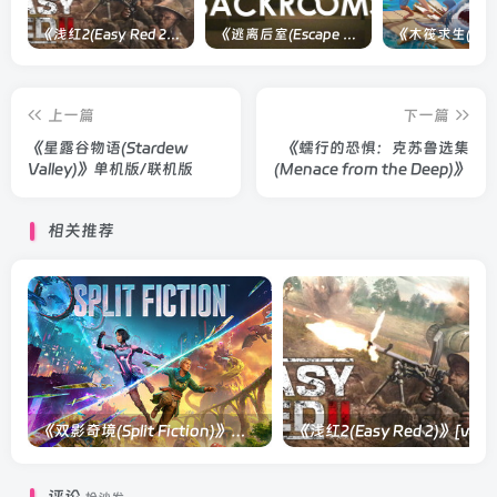
《浅红2(Easy Red 2)》[v1.5.0] 整合全部淞沪会战-南京保卫战等DLCs
《逃离后室(Escape the Backrooms)》[Build 28012024]联机版
上一篇
下一篇
《星露谷物语(Stardew
《蠕行的恐惧：克苏鲁选集
Valley)》单机版/联机版
(Menace from the Deep)》
相关推荐
《双影奇境(Split Fiction)》单机版/联机版[v1.0 单机版/联机版]
《浅红2(Easy