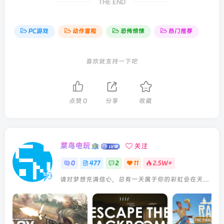
THE END
PC游戏
动作冒险
恐怖惊悚
热门推荐
喜欢就支持一下吧
点赞
0
分享
收藏
菜鸟电玩
关注
0
477
2
11
2.5W+
请对梦想充满信心，总有一天属于你的彩虹会在天空微笑