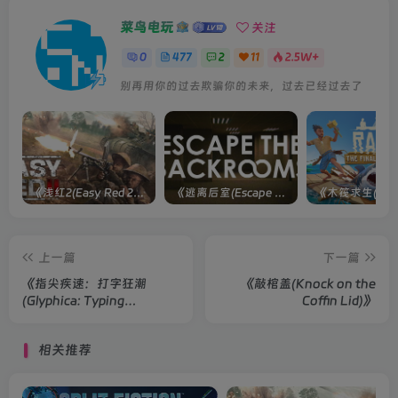
菜鸟电玩
关注
0
477
2
11
2.5W+
别再用你的过去欺骗你的未来，过去已经过去了
《浅红2(Easy Red 2)》[v1.5.0] 整合全部淞沪会战-南京保卫战等DLCs
《逃离后室(Escape the Backrooms)》[Build 28012024]联机版
上一篇
下一篇
《指尖疾速：打字狂潮
《敲棺盖(Knock on the
(Glyphica: Typing
Coffin Lid)》
Survival)》
相关推荐