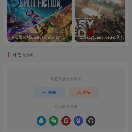
《双影奇境(Split Fiction)》单机版/联机版[v1.0 单机版/联机版]
《浅红2(Easy
评论
抢沙发
请登录后发表评论
登录
注册
社交账号登录