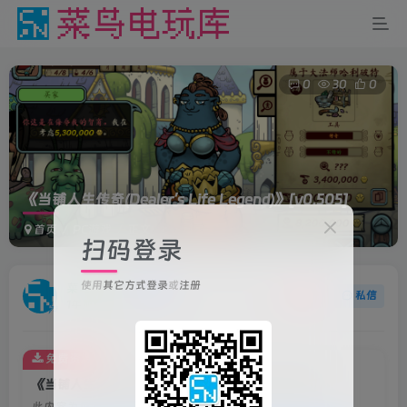
0
30
0
《当铺人生传奇(Dealer’s Life Legend)》
[v0.505]
首页
PC游戏
正文
扫码登录
使用
其它方式登录
或
注册
菜鸟电玩
关注
私信
1年前更新
免费资源
《当铺人生传奇(Dealer’s Life Legend)》[v0.505]
此内容为免费资源，请登录后查看