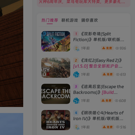
火种6周年庆，菜鸟电玩库大特卖，更多豪礼等你来领！
热门推荐
联机游戏
猜你喜欢
《双影奇境(Split
1
Fiction)》单机版/联机版
[v1.0 单机版/联机版]
1年前
936
免费
《浅红2(Easy Red 2)》
2
[v1.5.0] 整合全部淞沪会战-
南京保卫战等DLCs
1年前
613
免费
《逃离后室(Escape the
3
Backrooms)》
[Build
28012024]联机版
1年前
608
免费
《钢铁雄心4(Hearts of
4
Iron IV)》单机版/联机版
[v1.16.0 整合全部DLCs ]
1年前
516
免费