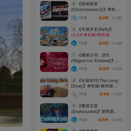
《胡闹厨房
5
2(Overcooked 2)》单机版/
联机版
[v6.242 单机版 +
1年前
385
免费
Build 01102020 联机版]
《木筏求生(Raft)》
6
v1.0.9 单机版/联机版
1年前
360
免费
《瘟疫公司：进化
7
(Plague Inc: Evolved)》
[v1.19.1.0]
1年前
339
免费
《长途旅行(The Long
8
Drive)》单机版/联机版
[v2023.05.02d ]
1年前
331
免费
《雾锁王国
9
(Enshrouded)》联机版
[Build 29012025 联机版]
1年前
284
免费