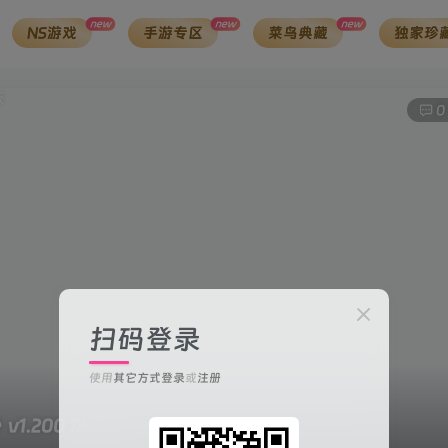
new
new
new
NS游戏
手游专区
菜鸟典藏
独家珍
0
扫码登录
使用
其它方式登录
或
注册
》
v1.200 汉化版