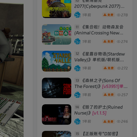
《赛博朋克
10
2077(Cyberpunk 2077)》
[v2.3往日之影DLC 赠送4K
1年前
278
免费
材质包]
《集合啦！动物森友会
11
(Animal Crossing New
Horizons)》
[v2.0.6] 模拟器
1年前
274
免费
版 整合全部DLC
《星露谷物语(Stardew
12
Valley)》单机版/联机版
[v1.6.15]
1年前
272
免费
《森林之子(Sons Of
13
The Forest)》
[v53951]单机
版|联机版
1年前
257
免费
《毁了的护士(Ruined
14
Nurse)》
[v1.1.5]
1年前
246
免费
【正版账号*D加密】
15