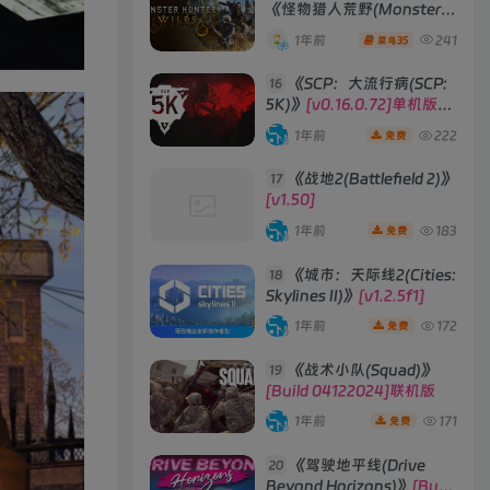
《怪物猎人荒野(Monster
Hunter Wilds)》
1年前
241
35
菜鸟
《SCP：大流行病(SCP:
16
5K)》
[v0.16.0.72]单机版/
联机版
1年前
222
免费
《战地2(Battlefield 2)》
17
[v1.50]
1年前
183
免费
《城市：天际线2(Cities:
18
Skylines II)》
[v1.2.5f1]
1年前
172
免费
《战术小队(Squad)》
19
[Build 04122024]联机版
1年前
171
免费
《驾驶地平线(Drive
20
Beyond Horizons)》
[Build