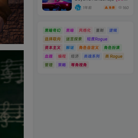
19066396 单机版/联机版]
1年前
160
免费
黑暗奇幻
黑暗
风格化
重制
逻辑
选择取向
迷宫探索
轻度Rogue
资本主义
解谜
角色自定义
角色扮演
血腥
编程
经济
类魂系列
类 Rogue
管理
策略
等角视角