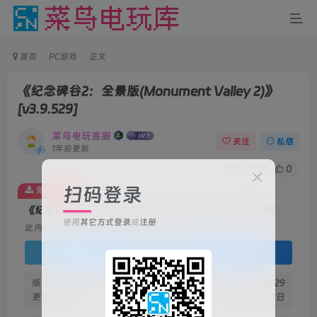
首页
PC游戏
正文
《纪念碑谷2：全景版(Monument Valley 2)》
[v3.9.529]
菜鸟电玩客服
关注
私信
1年前更新
0
18
0
扫码登录
免费资源
《纪念碑谷2：全景版(Monument Valley 2)》[v3.9.529]
使用
其它方式登录
或
注册
此内容为免费资源，请登录后查看
登录查看
版本信息
v3.9.529
更新日期
2025年4月19日