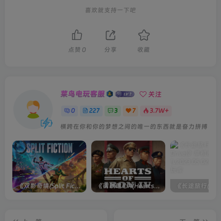
喜欢就支持一下吧
点赞
0
分享
收藏
菜鸟电玩客服
关注
0
227
3
7
3.7W+
横跨在你和你的梦想之间的唯一的东西就是奋力拼搏
《双影奇境(Split Fiction)》单机版/联机版[v1.0 单机版/联机版]
《钢铁雄心4(Hearts of Iron IV)》单机版/联机版[v1.16.0 整合全部DLCs ]