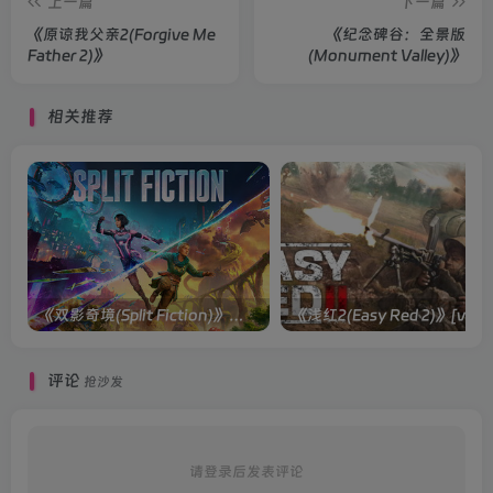
上一篇
下一篇
《原谅我父亲2(Forgive Me
《纪念碑谷：全景版
Father 2)》
(Monument Valley)》
相关推荐
《双影奇境(Split Fiction)》单机版/联机版[v1.0 单机版/联机版]
《浅红2(Easy
评论
抢沙发
请登录后发表评论