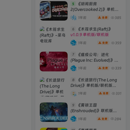
《胡闹厨房
5
2(Overcooked 2)》单机版/
联机版
[v6.242 单机版 +
1年前
385
免费
Build 01102020 联机版]
《木筏求生(Raft)》
6
v1.0.9 单机版/联机版
1年前
359
免费
《瘟疫公司：进化
7
(Plague Inc: Evolved)》
[v1.19.1.0]
1年前
339
免费
《长途旅行(The Long
8
Drive)》单机版/联机版
[v2023.05.02d ]
1年前
331
免费
《雾锁王国
9
(Enshrouded)》联机版
[Build 29012025 联机版]
1年前
284
免费