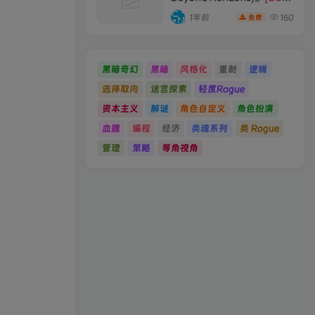
19066396 单机版/联机版]
1年前
160
免费
黑暗奇幻
黑暗
风格化
重制
逻辑
选择取向
迷宫探索
轻度Rogue
资本主义
解谜
角色自定义
角色扮演
血腥
编程
经济
类魂系列
类 Rogue
管理
策略
等角视角