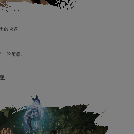
出的火花.
唯一的倚靠.
底.