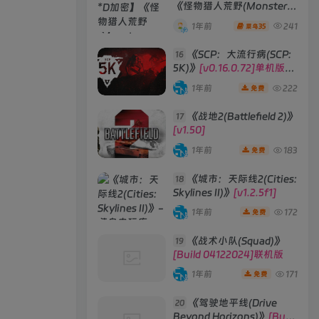
《怪物猎人荒野(Monster
Hunter Wilds)》
1年前
241
35
菜鸟
《SCP：大流行病(SCP:
16
5K)》
[v0.16.0.72]单机版/
联机版
1年前
222
免费
《战地2(Battlefield 2)》
17
[v1.50]
1年前
183
免费
《城市：天际线2(Cities:
18
Skylines II)》
[v1.2.5f1]
1年前
172
免费
《战术小队(Squad)》
19
[Build 04122024]联机版
1年前
171
免费
《驾驶地平线(Drive
20
Beyond Horizons)》
[Build