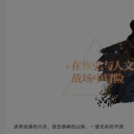
波涛汹涌的川流、层峦叠嶂的山脉、一望无际的平原.