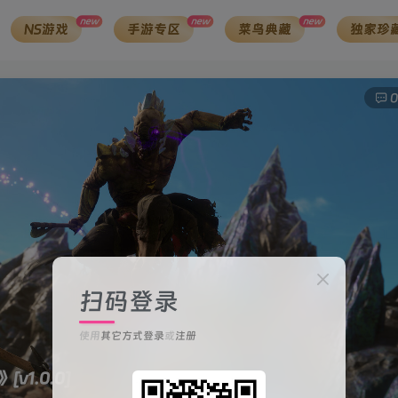
new
new
new
NS游戏
手游专区
菜鸟典藏
独家珍
0
扫码登录
使用
其它方式登录
或
注册
)》
[v1.0.0]