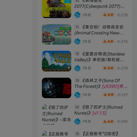
《赛博朋克
10
2077(Cyberpunk 2077)》
[v2.3往日之影DLC 赠送4K
1年前
278
免费
材质包]
《集合啦！动物森友会
11
(Animal Crossing New
Horizons)》
[v2.0.6] 模拟器
1年前
274
免费
版 整合全部DLC
《星露谷物语(Stardew
12
Valley)》单机版/联机版
[v1.6.15]
1年前
270
免费
《森林之子(Sons Of
13
The Forest)》
[v53951]单机
版|联机版
1年前
257
免费
《毁了的护士(Ruined
14
Nurse)》
[v1.1.5]
1年前
245
免费
【正版账号*D加密】
15