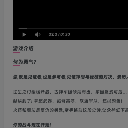
0:00
/
01:20
游戏介绍
何为勇气?
您,既是见证者,也是参与者,见证神明与枪械的对决、亲历
往生之门缓缓开启、古神军团倾泻而出、家园岌岌可危…
时候到了! 拿起武器、振臂高呼、联盟军队、还以颜色！
火药和魔法是复仇的钥匙,亲手铭刻这段史诗,让众神低下高
你的战斗现在开始!