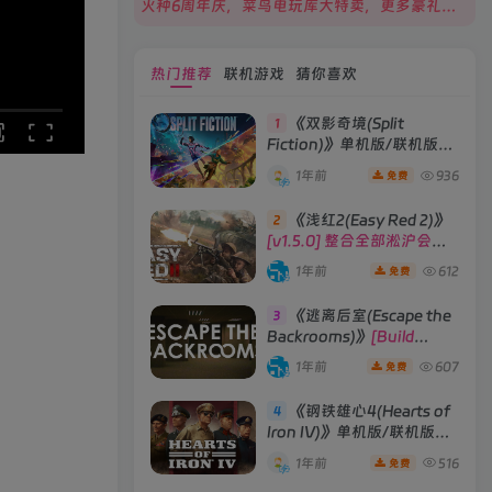
火种6周年庆，菜鸟电玩库大特卖，更多豪礼等你来领！
热门推荐
联机游戏
猜你喜欢
《双影奇境(Split
1
Fiction)》单机版/联机版
[v1.0 单机版/联机版]
1年前
936
免费
《浅红2(Easy Red 2)》
2
[v1.5.0] 整合全部淞沪会战-
南京保卫战等DLCs
1年前
612
免费
《逃离后室(Escape the
3
Backrooms)》
[Build
28012024]联机版
1年前
607
免费
《钢铁雄心4(Hearts of
4
Iron IV)》单机版/联机版
[v1.16.0 整合全部DLCs ]
1年前
516
免费