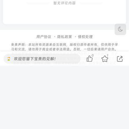
暂无评论内容
用户协议
隐私政策
侵权处理
免责声明：本站所有资源来自互联网，版权归原作者所有，仅供用于学
习和交流，请勿用于商业或者非法用途。否则，一切后果请用户自负。
本站信息来自网络，资源内容均为第三方用户自行上传分享推荐。您必
0
1
欢迎您留下宝贵的见解！
须在下载后的24个小时之内，从您的电脑中彻底删除上述内容。如果您
喜欢该程序，请购买正版，得到更好的正版服务。版权争议与本站无
关。如有侵权请邮件与我们联系，我们将在确认后第一时间断开/删除文
章内的相关资源链接 侵权/违法举报 联系邮箱：cndwk@foxmail.com
扫码加QQ群
微信公众号