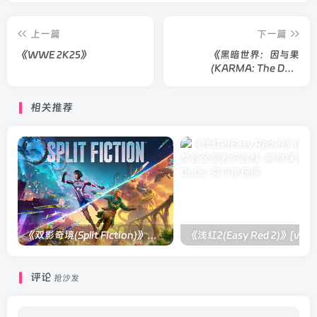
上一篇
下一篇
《WWE 2K25》
《黑暗世界：因与果
(KARMA: The Dark
World)》
相关推荐
《双影奇境(Split Fiction)》单机版/联机版[v1.0 单机版/联机版]
《浅红2(Easy
评论
抢沙发