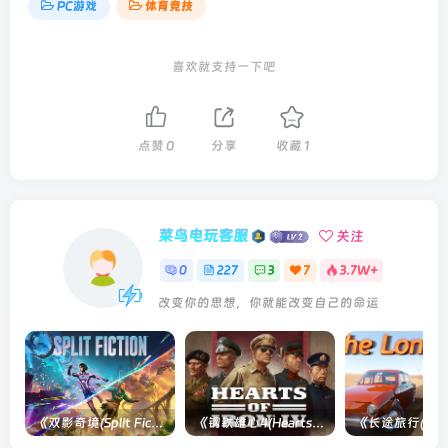
PC游戏
体育竞技
喜欢就支持一下吧
点赞
0
分享
收藏
1
菜鸟电玩客服
关注
0
227
3
7
3.7W+
改变你的思想，你就能改变自己的命运
《双影奇境(Split Fiction)》单机版/联机版[v1.0 单机版/联机版]
《钢铁雄心4(Hearts of Iron IV)》单机版/联机版[v1.16.0 整合全部DLCs ]