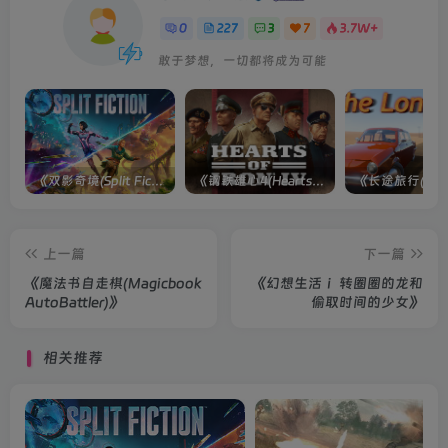
0
227
3
7
3.7W+
敢于梦想，一切都将成为可能
《双影奇境(Split Fiction)》单机版/联机版[v1.0 单机版/联机版]
《钢铁雄心4(Hearts of Iron IV)》单机版/联机版[v1.16.0 整合全部DLCs ]
上一篇
下一篇
《魔法书自走棋(Magicbook
《幻想生活ｉ 转圈圈的龙和
AutoBattler)》
偷取时间的少女》
相关推荐