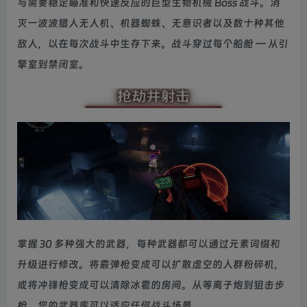
与需要稳定瞄准和快速反应的巨型生物机械 Boss 战斗。消
灭一波波猎人无人机、机器蜘蛛、无意识者以及数十种其他
敌人，以在每次战斗中生存下来。战斗穿过每个船舱 — 从引
擎室到禁闭室。
掌握 30 多种强大的武器，每种武器都可以通过元素词缀和
升级进行修改。将霰弹枪变成可以扩散虚空的人群粉碎机，
或将冲锋枪变成可以清除冰雹的房间。从等离子炮到狙击步
枪，您的武器库可以适应任何战斗场景。