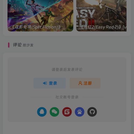
《双影奇境(Split Fiction)》单机版/联机版[v1.0 单机版/联机版]
《浅红2(Easy
评论
抢沙发
请登录后发表评论
登录
注册
社交账号登录