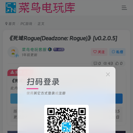
首页
PC游戏
正文
《死域Rogue(Deadzone: Rogue)》
[v0.2.0.5]
菜鸟电玩客服
关注
私信
1年前更新
0
43
0
免费资源
扫码登录
《死域Rogue(Deadzone: Rogue)》[v0.2.0.5]
此内容为免费资源，请登录后查看
使用
其它方式登录
或
注册
登录查看
版本信息
v0.2.0.5
更新日期
2025年5月20日