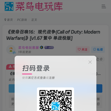
首页
PC游戏
正文
《使命召唤16：现代战争(Call of Duty: Modern
Warfare)》
[v1.67 繁中 单战役版]
菜鸟电玩客服
关注
私信
1年前更新
0
44
0
扫码登录
免费资源
《使命召唤16：现代战争(Call of Duty: Modern Warfare)》[v1.67 繁中 单战役版]
使用
其它方式登录
或
注册
此内容为免费资源，请登录后查看
登录查看
版本信息
v1.67 繁中 单战役版
更新日期
2025年7月28日