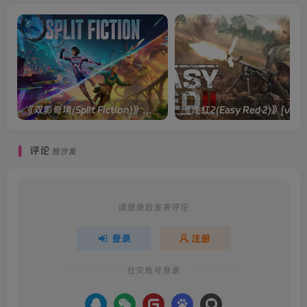
《双影奇境(Split Fiction)》单机版/联机版[v1.0 单机版/联机版]
《浅红2(Easy
评论
抢沙发
请登录后发表评论
登录
注册
社交账号登录