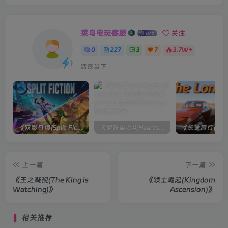
菜鸟电玩客服
关注
0
227
3
7
3.7W+
活在当下
《双影奇境(Split Fiction)》单机版/联机版[v1.0 单机版/联机版]
《钢铁雄心4(Hearts of Iron IV)》单机版/联机版[v1.16.0 整合全部DLCs ]
上一篇
下一篇
《王之凝视(The King is
《领土崛起(Kingdom
Watching)》
Ascension)》
相关推荐