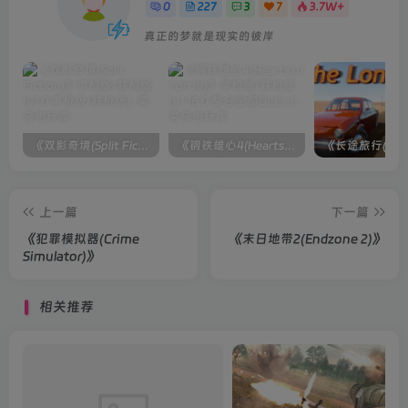
0
227
3
7
3.7W+
真正的梦就是现实的彼岸
《双影奇境(Split Fiction)》单机版/联机版[v1.0 单机版/联机版]
《钢铁雄心4(Hearts of Iron IV)》单机版/联机版[v1.16.0 整合全部DLCs ]
上一篇
下一篇
《犯罪模拟器(Crime
《末日地带2(Endzone 2)》
Simulator)》
相关推荐