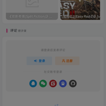
《双影奇境(Split Fiction)》单机版/联机版[v1.0 单机版/联机版]
《浅红2(Easy
评论
抢沙发
请登录后发表评论
登录
注册
社交账号登录