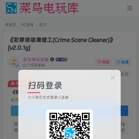
首页
PC游戏
正文
《犯罪现场清理工(Crime Scene Cleaner)》
[v2.0.1g]
菜鸟电玩客服
关注
私信
12个月前更新
0
28
0
扫码登录
免费资源
《犯罪现场清理工(Crime Scene Cleaner)》[v2.0.1g]
使用
其它方式登录
或
注册
此内容为免费资源，请登录后查看
登录查看
版本信息
v2.0.1g
更新日期
2025年8月13日