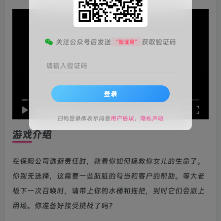
关注公众号后发送
获取验证码
“验证码”
请输入验证码
登录
speed
0:00
/
01:41
扫码登录即表示同意
用户协议
、
隐私声明
游戏介绍
在保险公司逃避责任时，就看你如何拯救你女儿的生命了。
你别无选择，这需要一些肮脏的勾当和客户的帮助。等大老
板下一次召唤时，请带上你的水桶和拖把，到时它们会派上
用场。你准备好接受挑战了吗?