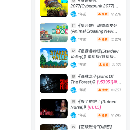
《赛博朋克
10
2077(Cyberpunk 2077)》
[v2.3往日之影DLC 赠送4K
1年前
278
免费
材质包]
《集合啦！动物森友会
11
(Animal Crossing New
Horizons)》
[v2.0.6] 模拟器
1年前
274
免费
版 整合全部DLC
《星露谷物语(Stardew
12
Valley)》单机版/联机版
[v1.6.15]
1年前
271
免费
《森林之子(Sons Of
13
The Forest)》
[v53951]单机
版|联机版
1年前
257
免费
《毁了的护士(Ruined
14
Nurse)》
[v1.1.5]
1年前
245
免费
【正版账号*D加密】
15