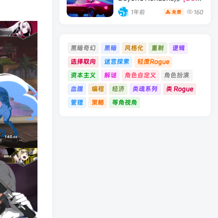
19066396 单机版/联机版]
1年前
160
免费
黑暗奇幻
黑暗
风格化
重制
逻辑
选择取向
迷宫探索
轻度Rogue
资本主义
解谜
角色自定义
角色扮演
血腥
编程
经济
类魂系列
类 Rogue
管理
策略
等角视角