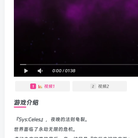
0:00
/
01:38
视频1
视频2
1
2
游戏介绍
『Sys:Celes』，夜晚的法则龟裂。
世界面临了永劫无限的危机。