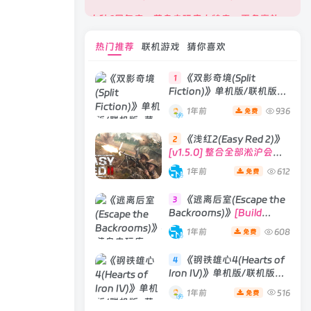
火种6周年庆，菜鸟电玩库大特卖，更多豪礼等你来领！
热门推荐
联机游戏
猜你喜欢
《双影奇境(Split
1
Fiction)》单机版/联机版
[v1.0 单机版/联机版]
1年前
936
免费
《浅红2(Easy Red 2)》
2
[v1.5.0] 整合全部淞沪会战-
南京保卫战等DLCs
1年前
612
免费
《逃离后室(Escape the
3
Backrooms)》
[Build
28012024]联机版
1年前
608
免费
《钢铁雄心4(Hearts of
4
Iron IV)》单机版/联机版
[v1.16.0 整合全部DLCs ]
1年前
516
免费