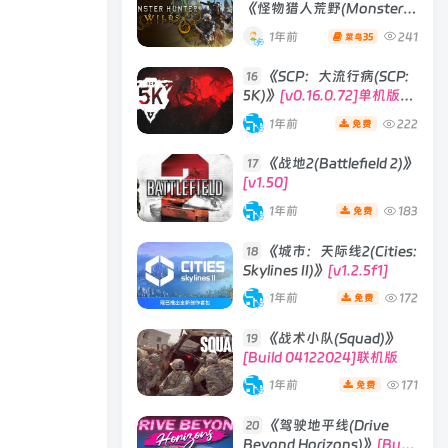
《怪物猎人荒野(Monster
Hunter Wilds)》
1年前
241
35
菜鸟
《SCP：大流行病(SCP:
16
5K)》
[v0.16.0.72]单机版/
联机版
1年前
222
免费
《战地2(Battlefield 2)》
17
[v1.50]
1年前
183
免费
《城市：天际线2(Cities:
18
Skylines II)》
[v1.2.5f1]
1年前
172
免费
《战术小队(Squad)》
19
[Build 04122024]联机版
1年前
171
免费
《驾驶地平线(Drive
20
Beyond Horizons)》
[Build