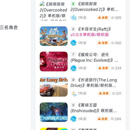
《胡闹厨房
5
2(Overcooked 2)》单机版/
联机版
[v6.242 单机版 +
1年前
385
免费
Build 01102020 联机版]
共三名角色
《木筏求生(Raft)》
6
v1.0.9 单机版/联机版
1年前
360
免费
《瘟疫公司：进化
7
(Plague Inc: Evolved)》
[v1.19.1.0]
1年前
339
免费
《长途旅行(The Long
8
Drive)》单机版/联机版
[v2023.05.02d ]
1年前
331
免费
《雾锁王国
9
(Enshrouded)》联机版
[Build 29012025 联机版]
1年前
284
免费