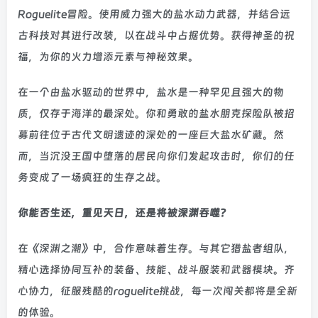
Roguelite冒险。使用威力强大的盐水动力武器，并结合远
古科技对其进行改装，以在战斗中占据优势。获得神圣的祝
福，为你的火力增添元素与神秘效果。
在一个由盐水驱动的世界中，盐水是一种罕见且强大的物
质，仅存于海洋的最深处。你和勇敢的盐水朋克探险队被招
募前往位于古代文明遗迹的深处的一座巨大盐水矿藏。然
而，当沉没王国中堕落的居民向你们发起攻击时，你们的任
务变成了一场疯狂的生存之战。
你能否生还，重见天日，还是将被深渊吞噬？
在《深渊之潮》中，合作意味着生存。与其它猎盐者组队，
精心选择协同互补的装备、技能、战斗服装和武器模块。齐
心协力，征服残酷的roguelite挑战，每一次闯关都将是全新
的体验。