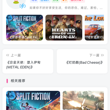
如果你不好好享受生活，你的悲伤、难过、害怕、羞愧和内疚会代替你享受
《双影奇境(Split Fiction)》单机版/联机版[v1.0 单机版/联机版]
《钢铁雄心4(Hearts of Iron IV)》单机版/联机版[v1.16.0 整合全部DLCs ]
上一篇
下一篇
《合金天使：堕入伊甸
《烂奶酪(Bad Cheese)》
(METAL EDEN)》
相关推荐