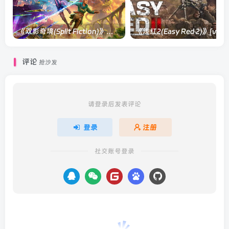
《双影奇境(Split Fiction)》单机版/联机版[v1.0 单机版/联机版]
《浅红2(Easy
评论
抢沙发
请登录后发表评论
登录
注册
社交账号登录