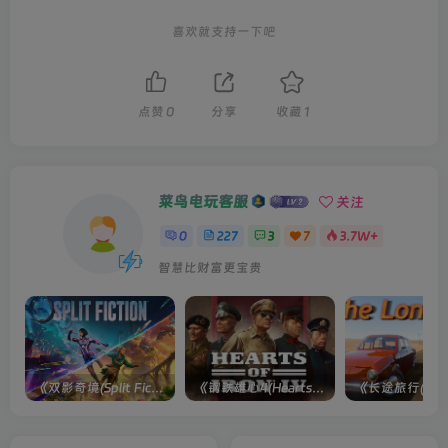
喜欢就支持一下吧
点赞
0
分享
收藏
1
菜鸟电玩客服
关注
0
227
3
7
3.7W+
智慧比财富更宝贵
《双影奇境(Split Fiction)》单机版/联机版[v1.0 单机版/联机版]
《钢铁雄心4(Hearts of Iron IV)》单机版/联机版[v1.16.0 整合全部DLCs ]