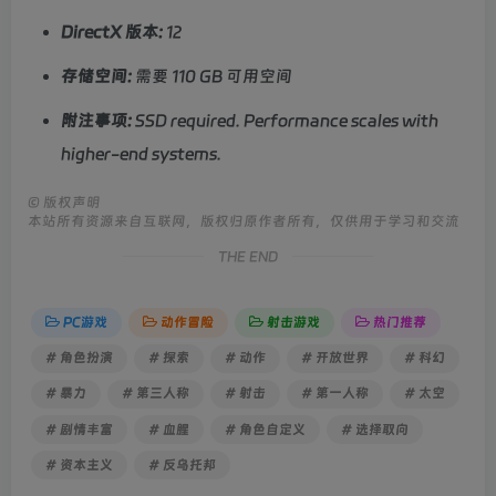
DirectX 版本:
12
存储空间:
需要 110 GB 可用空间
附注事项:
SSD required. Performance scales with
higher-end systems.
©
版权声明
本站所有资源来自互联网，版权归原作者所有，仅供用于学习和交流
THE END
PC游戏
动作冒险
射击游戏
热门推荐
# 角色扮演
# 探索
# 动作
# 开放世界
# 科幻
# 暴力
# 第三人称
# 射击
# 第一人称
# 太空
# 剧情丰富
# 血腥
# 角色自定义
# 选择取向
# 资本主义
# 反乌托邦