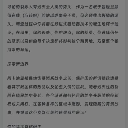
可怕的裂隙大有毁灭全人类的势头，作为一名敢于冒险且颜
值在线（应该吧）的地球理事会干员，你必须找出裂隙的源
头。调查过程中你将前往跃进式驱动器技术的诞生地阿卡迪
亚。在那里，你的长处、你的缺点、你的船员、你选择信任
的派系以及你的每个决定都将影响这个殖民地，乃至整个银
河系的命运。
探索新边界
阿卡迪亚殖民地饱受派系战争之苦，保护国的所谓德政遭受
着其宗教团体的叛乱以及企业入侵的挑战。随着毁灭性的裂
隙在殖民地中蔓延，各个派系都各怀目的地争夺裂隙的控制
权或关闭权。在各种各样的区域中漫游，发现隐藏的背景故
事，并塑造这个岌岌可危的恒星系的命运！
你的指挥官你做主