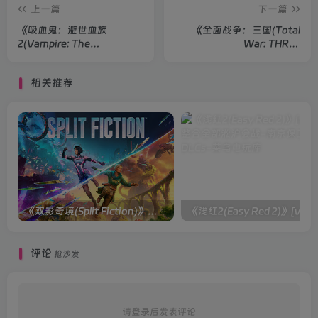
上一篇
下一篇
《吸血鬼：避世血族
《全面战争：三国(Total
2(Vampire: The
War: THREE
Masquerade - Bloodlines
KINGDOMS)》
2)》
相关推荐
《双影奇境(Split Fiction)》单机版/联机版[v1.0 单机版/联机版]
《浅红2(Easy
评论
抢沙发
请登录后发表评论