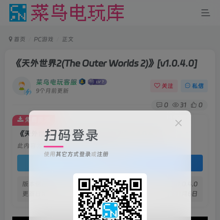
首页
PC游戏
正文
《天外世界2(The Outer Worlds 2)》
[v1.0.4.0]
菜鸟电玩客服
关注
私信
9个月前更新
0
31
0
免费资源
扫码登录
《天外世界2(The Outer Worlds 2)》[v1.0.4.0]
此内容为免费资源，请登录后查看
使用
其它方式登录
或
注册
登录查看
版本信息
v1.0.4.0
更新日期
2025年11月6日