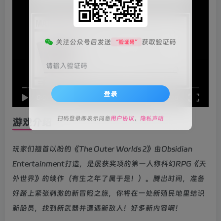
关注公众号后发送
获取验证码
“验证码”
请输入验证码
登录
speed
0:00
/
01:26
扫码登录即表示同意
用户协议
、
隐私声明
游戏介绍
玩家们翘首以盼的《The Outer Worlds 2》由Obsidian
Entertainment打造，是屡获奖项的第一人称科幻RPG《天
外世界》的续作（有生之年了属于是！）。腾出时间，准备
好踏上紧张刺激的新冒险之旅，你将在一处新殖民地里结识
新船员，找到新武器并遭遇新敌人！好多新内容啊！