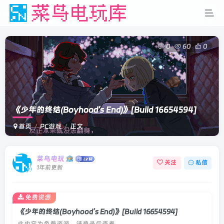
0
60
0
《少年的终结(Boyhood’s End)》
[Build 16654594]
首页
PC游戏
正文
扫码登录
使用
其它方式登录
或
注册
菜鸟电玩
关注
私信
1年前更新
免费资源
《少年的终结(Boyhood’s End)》[Build 16654594]
此内容为免费资源，请登录后查看