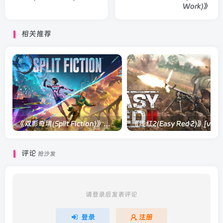
Work)》
相关推荐
《双影奇境(Split Fiction)》单机版/联机版[v1.0 单机版/联机版]
《浅红2(Easy
评论
抢沙发
请登录后发表评论
登录
注册