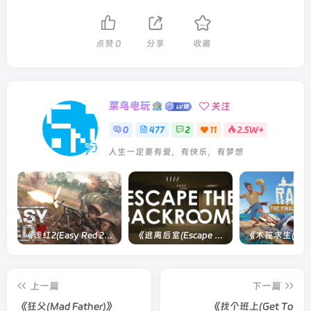
点赞
0
分享
收藏
菜鸟电玩
关注
0
477
2
11
2.5W+
时间总把最好的人留到最后
《浅红2(Easy Red 2)》[v1.5.0] 整合全部淞沪会战-南京保卫战等DLCs
《逃离后室(Escape the Backrooms)》[Build 28012024]联机版
上一篇
下一篇
《狂父(Mad Father)》
《找个班上(Get To