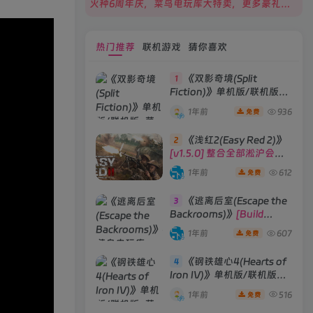
火种6周年庆，菜鸟电玩库大特卖，更多豪礼等你来领！
热门推荐
联机游戏
猜你喜欢
《双影奇境(Split
1
Fiction)》单机版/联机版
[v1.0 单机版/联机版]
1年前
936
免费
《浅红2(Easy Red 2)》
2
[v1.5.0] 整合全部淞沪会战-
南京保卫战等DLCs
1年前
612
免费
《逃离后室(Escape the
3
Backrooms)》
[Build
28012024]联机版
1年前
607
免费
《钢铁雄心4(Hearts of
4
Iron IV)》单机版/联机版
[v1.16.0 整合全部DLCs ]
1年前
516
免费