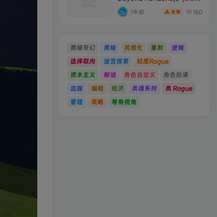
19066396 单机版/联机版]
1年前
160
免费
黑暗奇幻
黑暗
风格化
重制
逻辑
选择取向
迷宫探索
轻度Rogue
资本主义
解谜
角色自定义
角色扮演
血腥
编程
经济
类魂系列
类 Rogue
管理
策略
等角视角