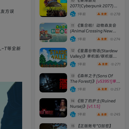
《赛博朋克
10
2077(Cyberpunk 2077)》
换友方误
[v2.3往日之影DLC 赠送4K
1年前
278
免费
材质包]
《集合啦！动物森友会
11
(Animal Crossing New
Horizons)》
[v2.0.6] 模拟器
1年前
274
免费
版 整合全部DLC
-T等全新
《星露谷物语(Stardew
12
Valley)》单机版/联机版
[v1.6.15]
1年前
271
免费
《森林之子(Sons Of
13
The Forest)》
[v53951]单机
版|联机版
1年前
257
免费
《毁了的护士(Ruined
14
Nurse)》
[v1.1.5]
1年前
245
免费
【正版账号*D加密】
15