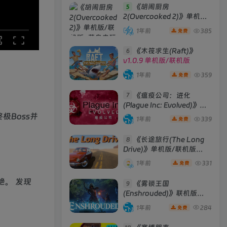
《胡闹厨房
5
2(Overcooked 2)》单机版/
联机版
[v6.242 单机版 +
1年前
385
免费
Build 01102020 联机版]
《木筏求生(Raft)》
6
v1.0.9 单机版/联机版
1年前
359
免费
《瘟疫公司：进化
7
(Plague Inc: Evolved)》
[v1.19.1.0]
极Boss并
1年前
339
免费
。
《长途旅行(The Long
8
Drive)》单机版/联机版
[v2023.05.02d ]
1年前
331
免费
艳。 发现
《雾锁王国
9
(Enshrouded)》联机版
[Build 29012025 联机版]
1年前
284
免费