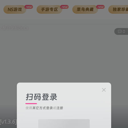
new
new
new
NS游戏
手游专区
菜鸟典藏
独家珍
0
扫码登录
使用
其它方式登录
或
注册
[v1.3.6]联机版/ 整合全部DLCs