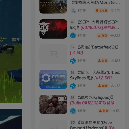
《怪物猎人荒野(Monster
Hunter Wilds)》
1年前
241
35
菜鸟
《SCP：大流行病(SCP:
16
5K)》
[v0.16.0.72]单机版/
联机版
1年前
222
免费
《战地2(Battlefield 2)》
17
[v1.50]
1年前
183
免费
《城市：天际线2(Cities:
18
Skylines II)》
[v1.2.5f1]
1年前
172
免费
《战术小队(Squad)》
19
[Build 04122024]联机版
1年前
171
免费
《驾驶地平线(Drive
20
Beyond Horizons)》
[Build