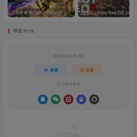
《双影奇境(Split Fiction)》单机版/联机版[v1.0 单机版/联机版]
《浅红2(Easy
评论
抢沙发
请登录后发表评论
登录
注册
社交账号登录