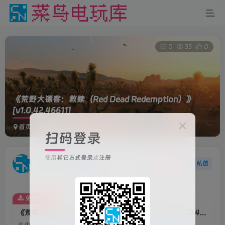
0
35
0
《荒野大镖客：救赎（Red Dead Redemption）》
[v1.0.42.46611]
首页
PC游戏
正文
扫码登录
使用
其它方式登录
或
注册
菜鸟电玩
关注
私信
1年前更新
免费资源
《荒野大镖客：救赎（Red Dead Redemption）》[v1.0.42.46611]
此内容为免费资源，请登录后查看