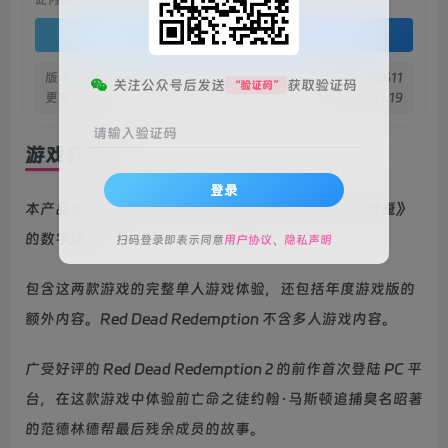
登录查看
版本信息
v1.0.42.46611
关注公众号后发送
获取验证码
“验证码”
更新日期
2025.1.19
请输入验证码
游戏介绍
登录
本产品包含 PC 版 Red Dead Redemption 和《不死梦魇》
的数字版本。
扫码登录即表示同意
用户协议
、
隐私声明
包含这两款游戏的完整单人游戏体验，还包括年度游戏版的
额外内容。Red Dead Redemption 不含多人游戏内容。
广受好评的 Red Dead Redemption 2 的前作首次登陆 PC 平
台，在这款游戏中体验前亡命之徒约翰·马斯顿追捕臭名昭著
的范德林德帮最后残余成员的故事。