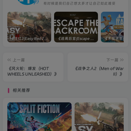
有时候是我们自己想太多才让自己如此难受
《浅红2(Easy Red 2)》[v1.5.0] 整合全部淞沪会战-南京保卫战等DLCs
《逃离后室(Escape the Backrooms)》[Build 28012024]联机版
上一篇
下一篇
《风火轮：爆发（HOT
《战争之人2（Men of War
WHEELS UNLEASHED）》
II）》
相关推荐