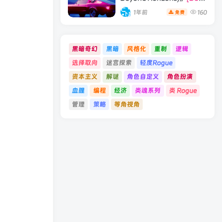
19066396 单机版/联机版]
1年前
160
免费
黑暗奇幻
黑暗
风格化
重制
逻辑
选择取向
迷宫探索
轻度Rogue
资本主义
解谜
角色自定义
角色扮演
血腥
编程
经济
类魂系列
类 Rogue
管理
策略
等角视角