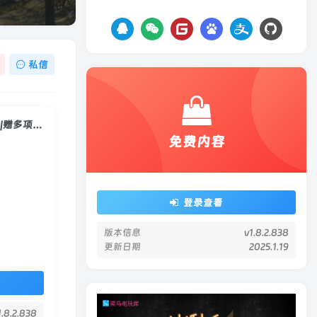
私信
《淘金热（Gold Mining Simulator）》[v1.8.2.838]赠官方原声14首BGM|赠多项修改器|赠满金币.黄金初始存档|赠游戏攻略PDF
免费内容
登录查看
版本信息
v1.8.2.838
更新日期
2025.1.19
1.8.2.838