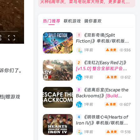
火种6周年庆，菜鸟电玩库大特卖，更多豪礼等你来领！
热门推荐
联机游戏
猜你喜欢
《双影奇境(Split
1
Fiction)》单机版/联机版
[v1.0 单机版/联机版]
1年前
936
免费
《浅红2(Easy Red 2)》
2
[v1.5.0] 整合全部淞沪会战-
诉你们了。
南京保卫战等DLCs
1年前
612
免费
《逃离后室(Escape the
3
Backrooms)》
[Build
28012024]联机版
1年前
607
免费
《钢铁雄心4(Hearts of
4
Iron IV)》单机版/联机版
[v1.16.0 整合全部DLCs ]
1年前
516
免费