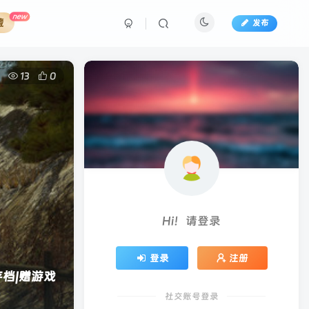
new
藏
发布
13
0
Hi！请登录
登录
注册
存档|赠游戏
社交账号登录