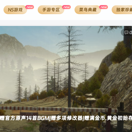
new
new
new
NS游戏
手游专区
菜鸟典藏
独家珍
0
其它方式登录
注册
.838]赠官方原声14首BGM|赠多项修改器|赠满金币.黄金初始