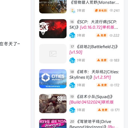
《怪物猎人荒野(Monster
Hunter Wilds)》
1年前
241
35
菜鸟
《SCP：大流行病(SCP:
16
5K)》
[v0.16.0.72]单机版/
联机版
1年前
222
免费
在冬天了–
《战地2(Battlefield 2)》
17
[v1.50]
1年前
183
免费
《城市：天际线2(Cities:
18
Skylines II)》
[v1.2.5f1]
1年前
172
免费
《战术小队(Squad)》
19
[Build 04122024]联机版
1年前
171
免费
《驾驶地平线(Drive
20
Beyond Horizons)》
[Build