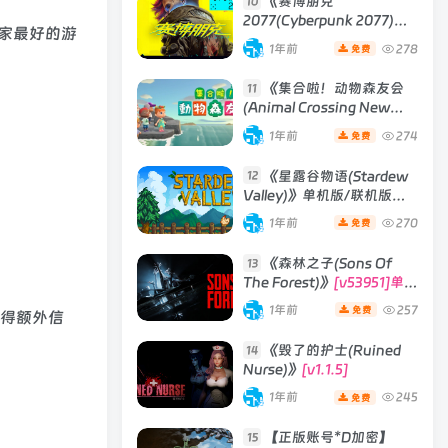
《赛博朋克
10
2077(Cyberpunk 2077)》
家最好的游
[v2.3往日之影DLC 赠送4K
1年前
278
免费
材质包]
《集合啦！动物森友会
11
(Animal Crossing New
Horizons)》
[v2.0.6] 模拟器
1年前
274
免费
版 整合全部DLC
《星露谷物语(Stardew
12
Valley)》单机版/联机版
[v1.6.15]
1年前
270
免费
《森林之子(Sons Of
13
The Forest)》
[v53951]单机
版|联机版
1年前
257
免费
获得额外信
《毁了的护士(Ruined
14
Nurse)》
[v1.1.5]
1年前
245
免费
【正版账号*D加密】
15