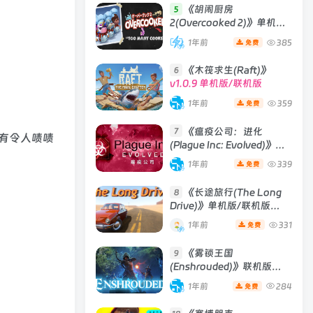
《胡闹厨房
5
2(Overcooked 2)》单机版/
联机版
[v6.242 单机版 +
1年前
385
免费
Build 01102020 联机版]
《木筏求生(Raft)》
6
v1.0.9 单机版/联机版
1年前
359
免费
《瘟疫公司：进化
7
有令人啧啧
(Plague Inc: Evolved)》
[v1.19.1.0]
1年前
339
免费
《长途旅行(The Long
8
Drive)》单机版/联机版
[v2023.05.02d ]
1年前
331
免费
《雾锁王国
9
(Enshrouded)》联机版
[Build 29012025 联机版]
1年前
284
免费