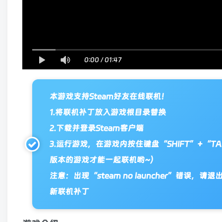
0:00
/
01:47
本游戏支持Steam好友在线联机！
1.将联机补丁放入游戏根目录替换
2.下载并登录Steam客户端
3.运行游戏，在游戏内按住键盘“SHIFT”+
版本的游戏才能一起联机哟~）
注意：出现“steam no launcher”错误
新联机补丁