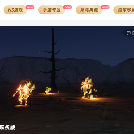
new
new
new
NS游戏
手游专区
菜鸟典藏
独家珍
4]联机版