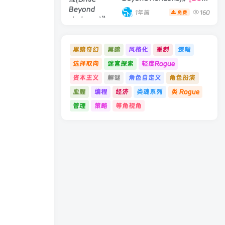
19066396 单机版/联机版]
1年前
160
免费
黑暗奇幻
黑暗
风格化
重制
逻辑
选择取向
迷宫探索
轻度Rogue
资本主义
解谜
角色自定义
角色扮演
血腥
编程
经济
类魂系列
类 Rogue
管理
策略
等角视角