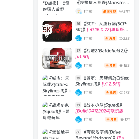
《怪物猎人荒野(Monster
Hunter Wilds)》
1年前
241
35
菜鸟
《SCP：大流行病(SCP:
16
5K)》
[v0.16.0.72]单机版/
联机版
1年前
222
免费
《战地2(Battlefield 2)》
17
[v1.50]
1年前
183
免费
《城市：天际线2(Cities:
18
Skylines II)》
[v1.2.5f1]
1年前
172
免费
《战术小队(Squad)》
19
[Build 04122024]联机版
1年前
171
免费
《驾驶地平线(Drive
20
Beyond Horizons)》
[Build