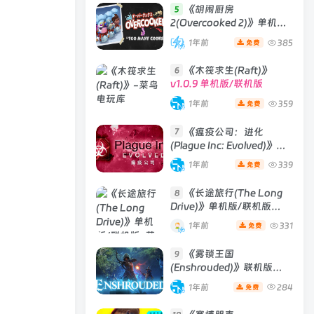
《胡闹厨房
5
2(Overcooked 2)》单机版/
联机版
[v6.242 单机版 +
1年前
385
免费
Build 01102020 联机版]
《木筏求生(Raft)》
6
v1.0.9 单机版/联机版
1年前
359
免费
《瘟疫公司：进化
7
(Plague Inc: Evolved)》
[v1.19.1.0]
1年前
339
免费
《长途旅行(The Long
8
Drive)》单机版/联机版
[v2023.05.02d ]
1年前
331
免费
《雾锁王国
9
(Enshrouded)》联机版
[Build 29012025 联机版]
1年前
284
免费