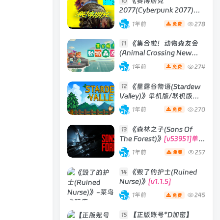
《赛博朋克
10
2077(Cyberpunk 2077)》
[v2.3往日之影DLC 赠送4K
1年前
278
免费
材质包]
《集合啦！动物森友会
11
(Animal Crossing New
Horizons)》
[v2.0.6] 模拟器
1年前
274
免费
版 整合全部DLC
《星露谷物语(Stardew
12
Valley)》单机版/联机版
[v1.6.15]
1年前
270
免费
《森林之子(Sons Of
13
The Forest)》
[v53951]单机
版|联机版
1年前
257
免费
《毁了的护士(Ruined
14
Nurse)》
[v1.1.5]
1年前
245
免费
【正版账号*D加密】
15