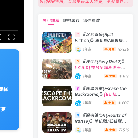
火种6周年庆，菜鸟电玩库大特卖，更多豪礼等你来领！
热门推荐
联机游戏
猜你喜欢
《双影奇境(Split
1
Fiction)》单机版/联机版
[v1.0 单机版/联机版]
1年前
936
免费
《浅红2(Easy Red 2)》
2
[v1.5.0] 整合全部淞沪会战-
南京保卫战等DLCs
1年前
612
免费
《逃离后室(Escape the
3
同样
Backrooms)》
[Build
28012024]联机版
1年前
607
免费
服更
《钢铁雄心4(Hearts of
4
Iron IV)》单机版/联机版
[v1.16.0 整合全部DLCs ]
1年前
516
免费