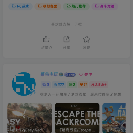
PC游戏
模拟经营
热门推荐
赛车竞速
喜欢就支持一下吧
点赞
0
分享
收藏
菜鸟电玩
关注
0
477
2
11
2.5W+
很多人一开始为了梦想而忙，后来忙得忘了梦想
《浅红2(Easy Red 2)》[v1.5.0] 整合全部淞沪会战-南京保卫战等DLCs
《逃离后室(Escape the Backrooms)》[Build 28012024]联机版