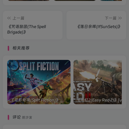
上一篇
下一篇
《咒语旅团(The Spell
《落日余晖(IfSunSets)》
Brigade)》
相关推荐
《双影奇境(Split Fiction)》单机版/联机版[v1.0 单机版/联机版]
《浅红2(Easy
评论
抢沙发