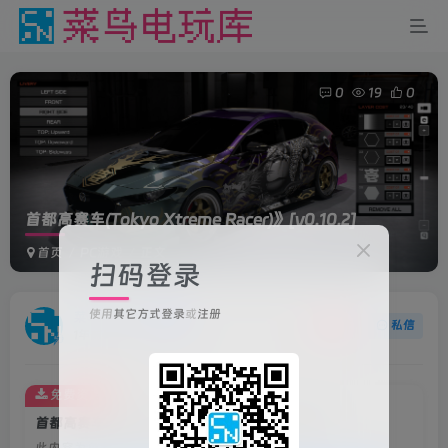
0
19
0
首都高赛车(Tokyo Xtreme Racer)》
[v0.10.2]
首页
PC游戏
正文
扫码登录
使用
其它方式登录
或
注册
菜鸟电玩
关注
私信
1年前更新
免费资源
首都高赛车(Tokyo Xtreme Racer)》[v0.10.2]
此内容为免费资源，请登录后查看