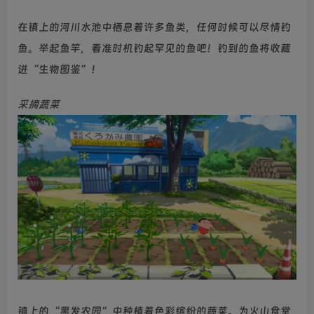
在镇上的河川水池中栖息着许多鱼类，任何时候可以尽情钓
鱼。举起鱼竿，看准时机钓起罕见的鱼吧！钓到的鱼将收藏
进“生物图鉴”！
采摘蔬菜
镇上的“黑发农园”中种植着色彩缤纷的蔬菜。为火山食堂