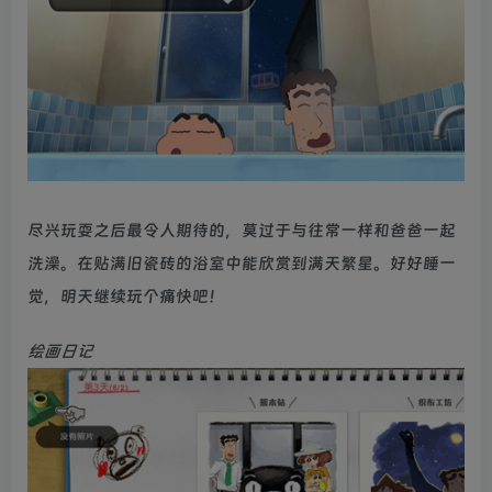
尽兴玩耍之后最令人期待的，莫过于与往常一样和爸爸一起
洗澡。在贴满旧瓷砖的浴室中能欣赏到满天繁星。好好睡一
觉，明天继续玩个痛快吧！
绘画日记