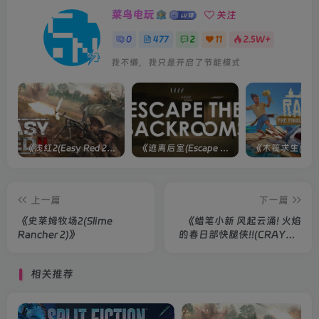
菜鸟电玩
关注
0
477
2
11
2.5W+
我不懒，我只是开启了节能模式
《浅红2(Easy Red 2)》[v1.5.0] 整合全部淞沪会战-南京保卫战等DLCs
《逃离后室(Escape the Backrooms)》[Build 28012024]联机版
上一篇
下一篇
《史莱姆牧场2(Slime
《蜡笔小新 风起云涌! 火焰
Rancher 2)》
的春日部快腿侠!!(CRAYON
SHINCHAN The Storm
Called! FLAMING
相关推荐
KASUKABE RUNNER!!.)》