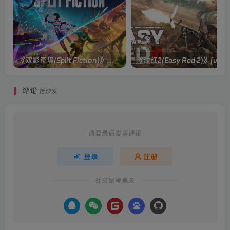
《双影奇境(Split Fiction)》单机版/联机版[v1.0 单机版/联机版]
《浅红2(Easy
评论
抢沙发
请登录后发表评论
登录
注册
社交账号登录