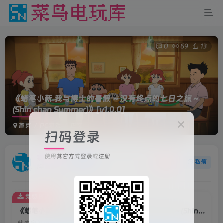
0
69
13
《蜡笔小新 我与博士的暑假 ～没有终点的七日之旅～
(Shin chan Summer)》
[v1.0.0]
首页
PC游戏
正文
扫码登录
使用
其它方式登录
或
注册
菜鸟电玩
关注
私信
1年前更新
免费资源
《蜡笔小新 我与博士的暑假 ～没有终点的七日之旅～(Shin chan Summer)》[v1.0.0]
此内容为免费资源，请登录后查看