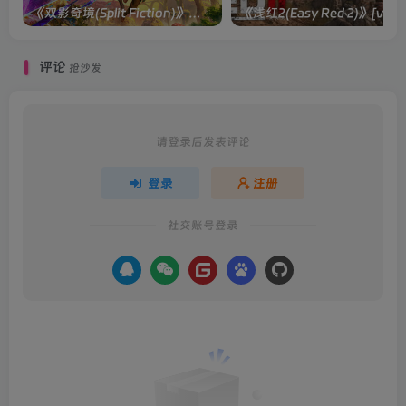
《双影奇境(Split Fiction)》单机版/联机版[v1.0 单机版/联机版]
《浅红2(Easy
评论
抢沙发
请登录后发表评论
登录
注册
社交账号登录