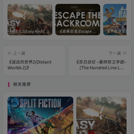
《浅红2(Easy Red 2)》[v1.5.0] 整合全部淞沪会战-南京保卫战等DLCs
《逃离后室(Escape the Backrooms)》[Build 28012024]联机版
上一篇
下一篇
《遥远的世界2(Distant
《百日战纪 -最终防卫学园-
Worlds 2)》
(The Hundred Line Last
Defense Academy)》
相关推荐