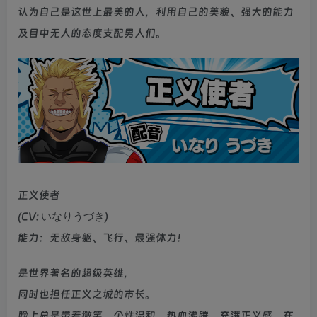
认为自己是这世上最美的人，利用自己的美貌、强大的能力
及目中无人的态度支配男人们。
正义使者
(CV: いなりうづき)
能力：无敌身躯、飞行、最强体力！
是世界著名的超级英雄，
同时也担任正义之城的市长。
脸上总是带着微笑，个性温和、热血沸腾、充满正义感，在