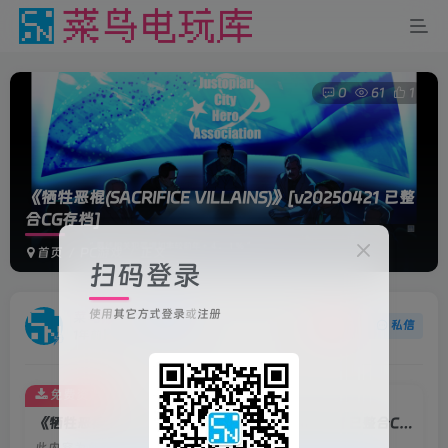
0
61
1
《牺牲恶棍(SACRIFICE VILLAINS)》
[v20250421 已整
合CG存档]
首页
PC游戏
正文
扫码登录
使用
其它方式登录
或
注册
菜鸟电玩
关注
私信
1年前更新
免费资源
《牺牲恶棍(SACRIFICE VILLAINS)》[v20250421 已整合CG存档]
此内容为免费资源，请登录后查看