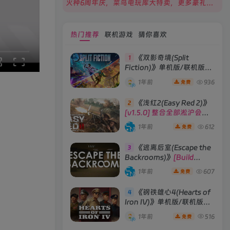
火种6周年庆，菜鸟电玩库大特卖，更多豪礼等你来领！
热门推荐
联机游戏
猜你喜欢
《双影奇境(Split
1
Fiction)》单机版/联机版
[v1.0 单机版/联机版]
1年前
936
免费
《浅红2(Easy Red 2)》
2
[v1.5.0] 整合全部淞沪会战-
南京保卫战等DLCs
1年前
612
免费
《逃离后室(Escape the
3
Backrooms)》
[Build
28012024]联机版
1年前
607
免费
《钢铁雄心4(Hearts of
4
Iron IV)》单机版/联机版
[v1.16.0 整合全部DLCs ]
1年前
516
免费