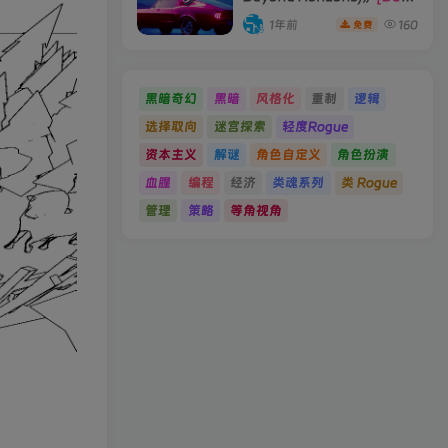
19066396 单机版/联机版]
1年前
160
免费
黑暗奇幻
黑暗
风格化
重制
逻辑
选择取向
迷宫探索
轻度Rogue
资本主义
解谜
角色自定义
角色扮演
血腥
编程
经济
类魂系列
类 Rogue
管理
策略
等角视角