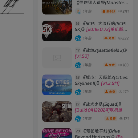
《怪物猎人荒野(Monster
Hunter Wilds)》
1年前
241
35
菜鸟
《SCP：大流行病(SCP:
16
5K)》
[v0.16.0.72]单机版/
联机版
1年前
222
免费
《战地2(Battlefield 2)》
17
[v1.50]
1年前
183
免费
《城市：天际线2(Cities:
18
Skylines II)》
[v1.2.5f1]
1年前
172
免费
《战术小队(Squad)》
19
[Build 04122024]联机版
1年前
171
免费
《驾驶地平线(Drive
20
Beyond Horizons)》
[Build