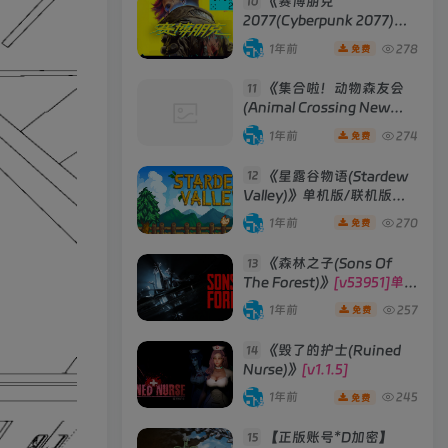
《赛博朋克
10
2077(Cyberpunk 2077)》
[v2.3往日之影DLC 赠送4K
1年前
278
免费
材质包]
《集合啦！动物森友会
11
(Animal Crossing New
Horizons)》
[v2.0.6] 模拟器
1年前
274
免费
版 整合全部DLC
《星露谷物语(Stardew
12
Valley)》单机版/联机版
[v1.6.15]
1年前
270
免费
《森林之子(Sons Of
13
The Forest)》
[v53951]单机
版|联机版
1年前
257
免费
《毁了的护士(Ruined
14
Nurse)》
[v1.1.5]
1年前
245
免费
【正版账号*D加密】
15