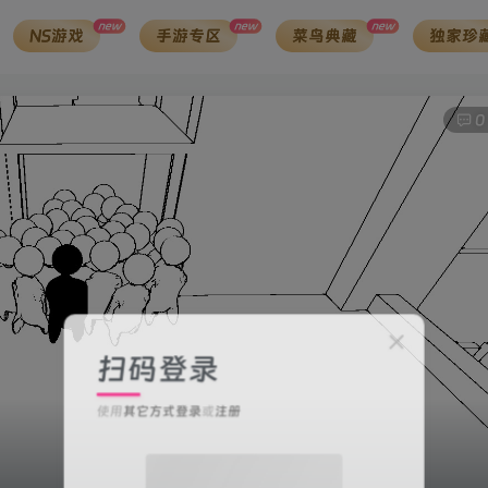
new
new
new
NS游戏
手游专区
菜鸟典藏
独家珍
0
扫码登录
使用
其它方式登录
或
注册