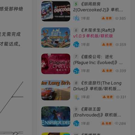
《胡闹厨房
5
感受那种绝
2(Overcooked 2)》单机版/
联机版
[v6.242 单机版 +
1年前
385
免费
Build 01102020 联机版]
《木筏求生(Raft)》
6
至无需完成
v1.0.9 单机版/联机版
才能达成。
1年前
359
免费
《瘟疫公司：进化
7
(Plague Inc: Evolved)》
[v1.19.1.0]
1年前
339
免费
《长途旅行(The Long
8
Drive)》单机版/联机版
[v2023.05.02d ]
1年前
331
免费
《雾锁王国
9
(Enshrouded)》联机版
[Build 29012025 联机版]
1年前
284
免费