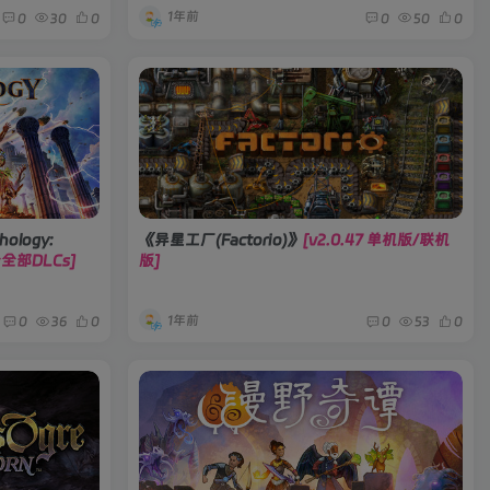
1年前
0
30
0
0
50
0
ology:
《异星工厂(Factorio)》
[v2.0.47 单机版/联机
整合全部DLCs]
版]
1年前
0
36
0
0
53
0