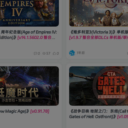
纪念版(Age of Empires IV:
《维多利亚3(Victoria 3)》单
Edition)》
[v14.1.5602.0 整合全
[v1.9.7 整合全部DLCs 单机版/
1年前
0
57
0
 Magic Age)》
[v0.91.78]
《战争召唤 地狱之门：东线(Call to
Gates of Hell: Ostfront)》
[v1.
DLCs]