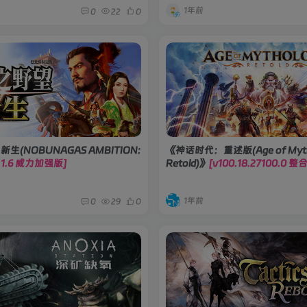
1年前
0
22
0
生(NOBUNAGAS AMBITION:
《神话时代：重述版(Age of Myth
1.1.6 威力加强版]
Retold)》
[v100.18.27100.0 
1年前
0
29
0