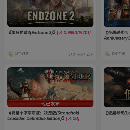
《末日地带2(Endzone 2)》
[v1.0.9350.14701]
《帝国时代4：周年
Anniversary 
部DLCs]
12个月前
12个月前
0
31
0
《要塞十字军东征：决定版(Stronghold
《低魔时代(Low
Crusader: Definitive Edition)》
[v1.00]