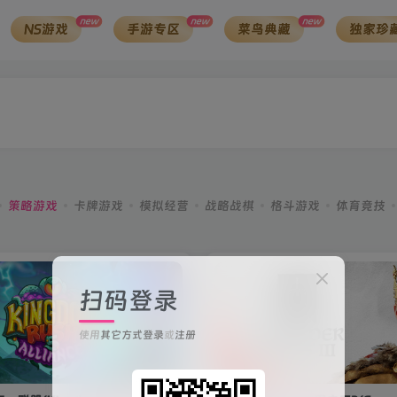
new
new
new
NS游戏
手游专区
菜鸟典藏
独家珍
策略游戏
卡牌游戏
模拟经营
战略战棋
格斗游戏
体育竞技
扫码登录
使用
其它方式登录
或
注册