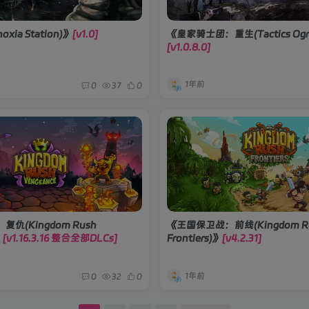
ia Station)》
[v1.0]
《皇家骑士团：重生(Tactics Ogre
[v1.0.8.0]
1年前
0
37
0
仇(Kingdom Rush
《王国保卫战：前线(Kingdom R
》
[v1.16.3.16 整合全部DLCs]
Frontiers)》
[v4.2.31]
1年前
0
32
0