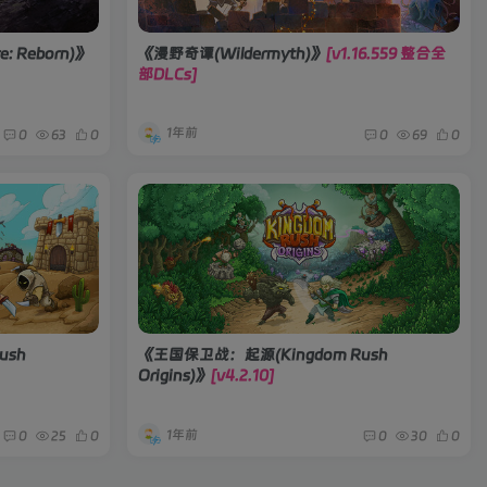
: Reborn)》
《漫野奇谭(Wildermyth)》
[v1.16.559 整合全
部DLCs]
1年前
0
63
0
0
69
0
ush
《王国保卫战：起源(Kingdom Rush
Origins)》
[v4.2.10]
1年前
0
25
0
0
30
0