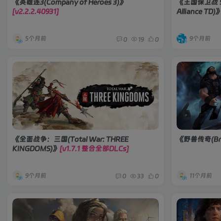
《英雄连3(Company of Heroes 3)》
《王国保卫战 5：
[v2.2.2.40931]
Alliance TD)
5个月前
9个月前
0
19
0
《全面战争：三国(Total War: THREE
《野兽传奇(Brut
KINGDOMS)》
[v1.7.1 整合全部DLCs]
9个月前
11个月前
0
33
0