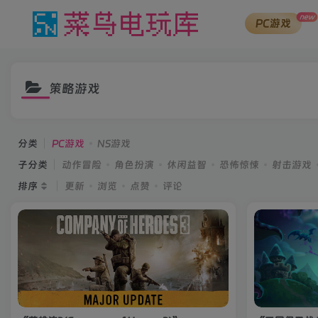
new
PC游戏
策略游戏
分类
PC游戏
NS游戏
子分类
动作冒险
角色扮演
休闲益智
恐怖惊悚
射击游戏
排序
更新
浏览
点赞
评论