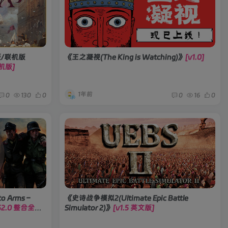
机版/联机版
《王之凝视(The King is Watching)》
[v1.0]
联机版]
1年前
0
130
0
0
16
0
 Arms –
《史诗战争模拟2(Ultimate Epic Battle
052.0 整合全部
Simulator 2)》
[v1.5 英文版]