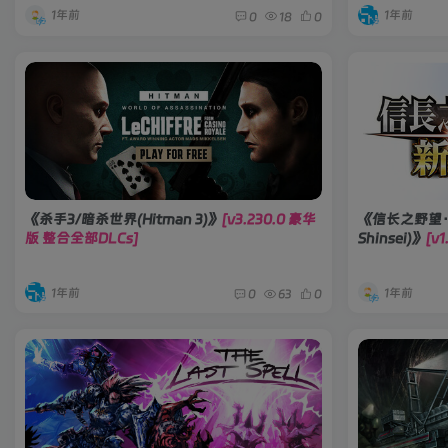
1年前
1年前
0
18
0
《杀手3/暗杀世界(Hitman 3)》
[v3.230.0 豪华
《信长之野望･新
版 整合全部DLCs]
Shinsei)》
[v
1年前
1年前
0
63
0