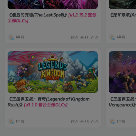
《最后的咒语(The Last Spell)》
[v1.2.19.2 整合
《深矿缺氧(Anox
全部DLCs]
1年前
1年前
0
53
0
《王国保卫战：传奇(Legends of Kingdom
《王国保卫战：复
Rush)》
[v3.1.0 整合全部DLCs]
Vengeance)
1年前
1年前
0
36
0