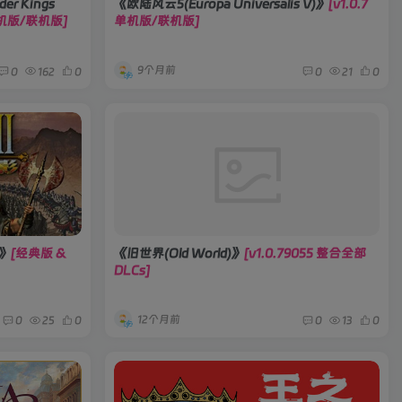
r Kings
《欧陆风云5(Europa Universalis V)》
[v1.0.7
 单机版/联机版]
单机版/联机版]
9个月前
0
162
0
0
21
0
》
[经典版 &
《旧世界(Old World)》
[v1.0.79055 整合全部
DLCs]
12个月前
0
25
0
0
13
0