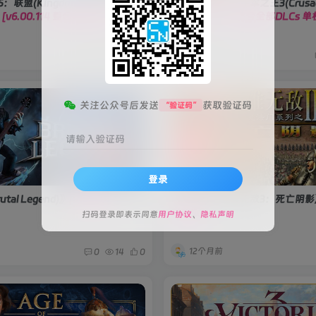
联盟(Kingdom Rush 5:
《王国风云3/十字军之王3(Crusade
》
[v6.00.114 整合全部DLCs]
III)》
[v1.18.1.1 整合全部DLCs
9个月前
0
88
0
关注公众号后发送
获取验证码
“验证码”
请输入验证码
登录
al Legend)》
[v18996]
《魔法门之英雄无敌3：死亡阴影
完美版]
扫码登录即表示同意
用户协议
、
隐私声明
12个月前
0
14
0