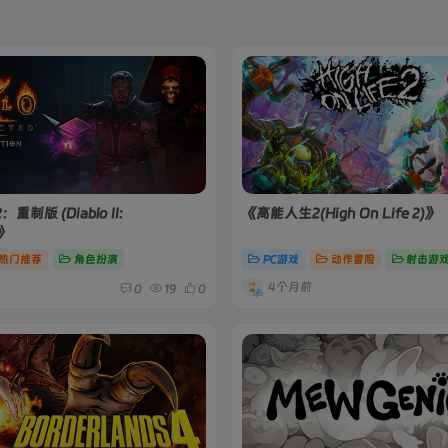
制版 (Diablo II:
《高能人生2(High On Life 2)》
)》
热门推荐
角色扮演
PC游戏
动作冒险
射击游
4个月前
0
19
0