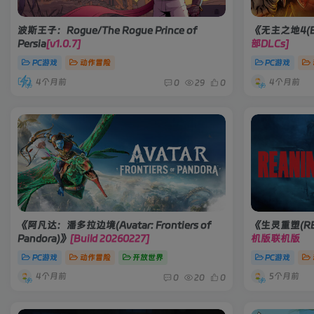
波斯王子：Rogue/The Rogue Prince of
《无主之地4(Bor
Persia
[v1.0.7]
部DLCs]
PC游戏
动作冒险
PC游戏
4个月前
4个月前
0
29
0
《阿凡达：潘多拉边境(Avatar: Frontiers of
《生灵重塑(RE
Pandora)》
[Build 20260227]
机版联机版
PC游戏
动作冒险
开放世界
PC游戏
4个月前
5个月前
0
20
0