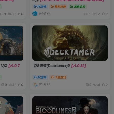
荐
PC游戏
模拟经营
策略游戏
9个月前
0
88
0
0
162
0
s V)》
[v1.0.7
《驯牌师(Decktamer)》
[v1.0.32]
戏
PC游戏
卡牌游戏
9个月前
0
21
0
0
16
0