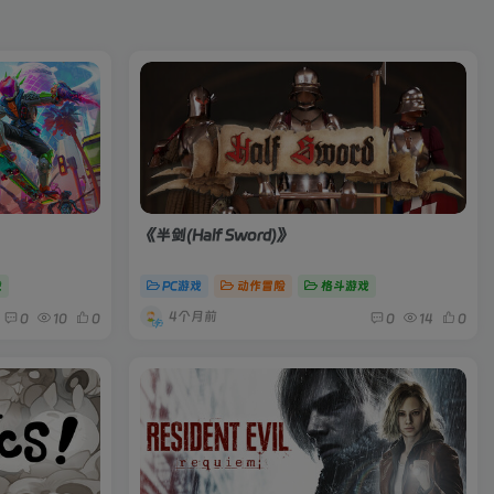
《半剑(Half Sword)》
戏
PC游戏
动作冒险
格斗游戏
4个月前
0
10
0
0
14
0