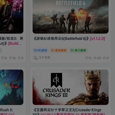
辑版/如龙0：导
《战地6/战地风云6(Battlefield 6)》
[v1.1.2.0]
ut)》
[Build2
界
PC游戏
射击游戏
热门推荐
5个月前
0
16
0
0
20
0
ush 5:
《王国风云3/十字军之王3(Crusader Kings
全部DLCs]
III)》
[v1.18.1.1 整合全部DLCs 单机版/联机版]