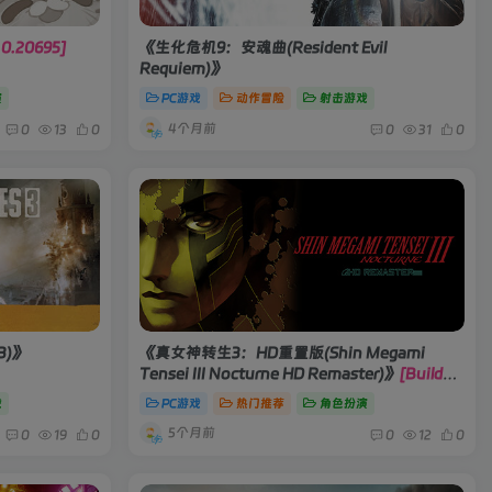
.0.20695]
《生化危机9：安魂曲(Resident Evil
Requiem)》
演
PC游戏
动作冒险
射击游戏
4个月前
0
13
0
0
31
0
3)》
《真女神转生3：HD重置版(Shin Megami
Tensei III Nocturne HD Remaster)》
[Build
20657000]
戏
PC游戏
热门推荐
角色扮演
5个月前
0
19
0
0
12
0