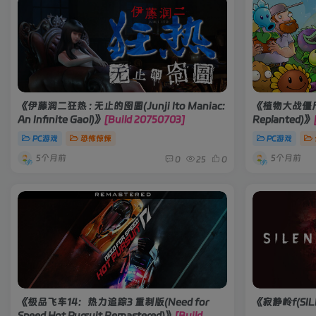
《伊藤润二狂热 : 无止的囹圄(Junji Ito Maniac:
《植物大战僵尸：重
An Infinite Gaol)》
[Build 20750703]
Replanted)》
PC游戏
恐怖惊悚
PC游戏
5个月前
5个月前
0
25
0
《极品飞车14：热力追踪3 重制版(Need for
《寂静岭f(SILE
Speed Hot Pursuit Remastered)》
[Build