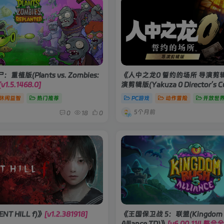
植版(Plants vs. Zombies:
《人中之龙0 誓约的场所 导演剪
[v1.5.1468.0]
演剪辑版(Yakuza 0 Director’s C
20260219]
休闲益智
热门推荐
PC游戏
动作冒险
开放世
5个月前
0
18
0
NT HILL f)》
[v1.2.381918]
《王国保卫战 5：联盟(Kingdom R
Alliance TD)》
[v6.00.114 整合