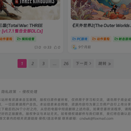
Total War: THREE
《天外世界2(The Outer Worlds 
》
[v1.7.1 整合全部DLCs]
动作冒险
模拟经营
PC游戏
动作冒险
射击游
9个月前
0
33
0
1
2
3
…
26
下一页
跳转
隐私政策
侵权处理
本站所有资源来自互联网，版权归原作者所有，仅供用于学习和交流，请勿用于商业或
则，一切后果请用户自负。本站信息来自网络，资源内容均为第三方用户自行上传分享
在下载后的24个小时之内，从您的电脑中彻底删除上述内容。如果您喜欢该程序，请
更好的正版服务。版权争议与本站无关。如有侵权请邮件与我们联系，我们将在确认后
文章内的相关资源链接 侵权/违法举报 联系邮箱：cndwk@foxmail.com