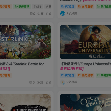
动作冒险
恐怖惊悚
# 战斗
# 暴力
# 单人
PC游戏
休闲益智
热门推
9个月前
0
15
0
(Starlink: Battle for
《欧陆风云5(Europa Universali
51121]
单机版/联机版]
动作冒险
PC游戏
热门推荐
策略游
9个月前
0
23
0