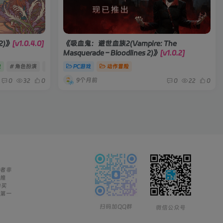
2)》
[v1.0.4.0]
《吸血鬼：避世血族2(Vampire: The
Masquerade – Bloodlines 2)》
[v1.0.2]
戏
# 角色扮演
# 探索
# 动作
PC游戏
动作冒险
9个月前
0
32
0
0
22
0
者非
推
购买
第一
扫码加QQ群
微信公众号