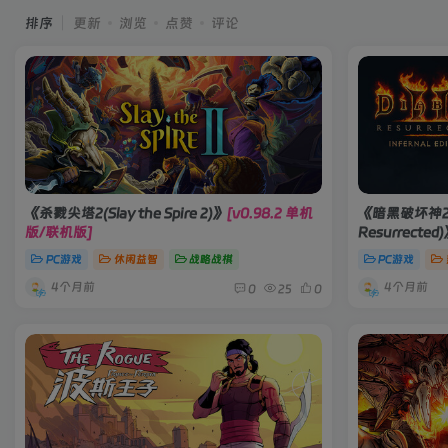
排序
更新
浏览
点赞
评论
《杀戮尖塔2(Slay the Spire 2)》
[v0.98.2 单机
《暗黑破坏神2：重
版/联机版]
Resurrected
PC游戏
休闲益智
战略战棋
PC游戏
4个月前
4个月前
0
25
0