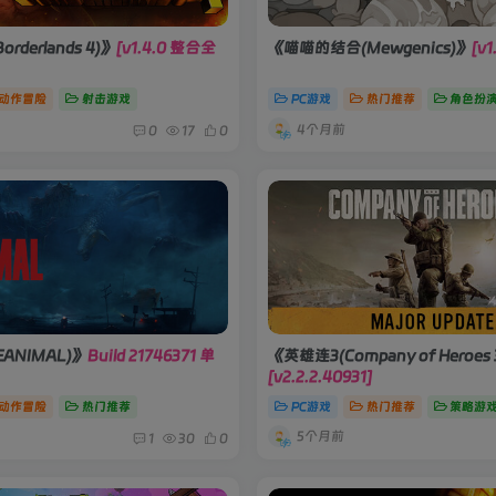
derlands 4)》
[v1.4.0 整合全
《喵喵的结合(Mewgenics)》
[v1
动作冒险
射击游戏
PC游戏
热门推荐
角色扮
4个月前
0
17
0
ANIMAL)》
Build 21746371 单
《英雄连3(Company of Heroes 
[v2.2.2.40931]
动作冒险
热门推荐
PC游戏
热门推荐
策略游
5个月前
1
30
0