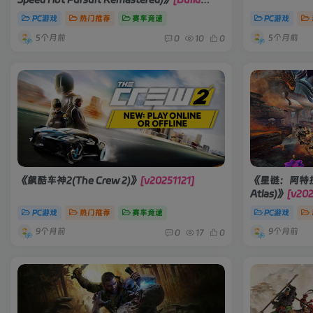
20611010]
PC游戏
热门推荐
赛车竞速
PC游戏
5个月前
5个月前
0
10
0
《飙酷车神2(The Crew 2)》
[v20251121]
《星链：阿特拉斯之战
Atlas)》
[v202
PC游戏
热门推荐
赛车竞速
PC游戏
9个月前
9个月前
0
17
0