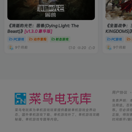
《消逝的光芒：困兽(Dying Light: The
《全面战争：三国(
Beast)》
[v1.3.0 豪华版]
KINGDOMS)
PC游戏
动作冒险
射击游戏
PC游戏
9个月前
9个月前
0
20
0
用户协议
免责声明：
法用途。否
菜鸟电玩库为单机游戏玩家提供最新单机游戏业界动
荐。您必须
态、国外单机游戏下载、单机游戏补丁、单机游戏攻略
正版，得到
秘籍、单机游戏专题等内容。
时间断开/删除