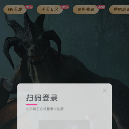
new
new
new
NS游戏
手游专区
菜鸟典藏
独家珍
扫码登录
使用
其它方式登录
或
注册