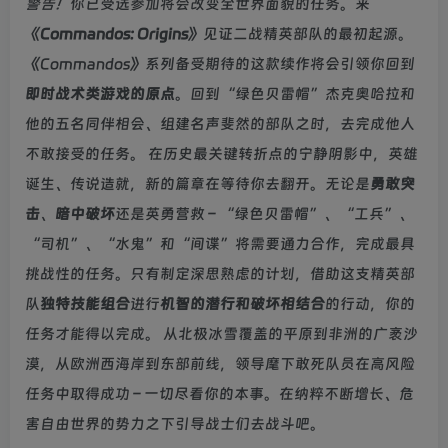
警告！
你已受选参加将会改变全世界面貌的任务。来
《
Commandos: Origins
》见证二战精英部队的最初起源。
《Commandos》系列备受期待的这款续作将会引领你回到
即时战术类游戏的原点
。回到“绿色贝雷帽”杰克奥哈拉和
他的五名同伴相会、组建名声斐然的部队之时，去完成他人
不敢接受的任务。 在历史最关键转折点的宁静阴影中，英雄
诞生、传说造就，新的篇章在等待你去翻开。无论是
勇敢突
击
、
暗中破坏
还是英勇营救 – “绿色贝雷帽”、“工兵”、
“司机”、“水鬼”和“间谍”将需要通力合作，完成最具
挑战性的任务。只有制定深思熟虑的计划，借助这支精英部
队
独特技能组合
进行
机智的潜行和破坏相结合
的行动，你的
任务才能得以完成。 从北极冰雪覆盖的平原到非洲的广袤沙
漠，从欧洲西海岸到东部前线，领导麾下敢死队员在高风险
任务中取得成功 – 一切尽看你的本事。在纳粹不断增长、危
害自由世界的势力之下引导战士们去战斗吧。