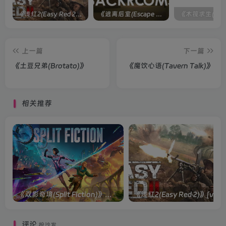
《浅红2(Easy Red 2)》[v1.5.0] 整合全部淞沪会战-南京保卫战等DLCs
《逃离后室(Escape the Backrooms)》[Build 28012024]联机版
上一篇
下一篇
《土豆兄弟(Brotato)》
《魔饮心语(Tavern Talk)》
相关推荐
《双影奇境(Split Fiction)》单机版/联机版[v1.0 单机版/联机版]
《浅红2(Easy
评论
抢沙发