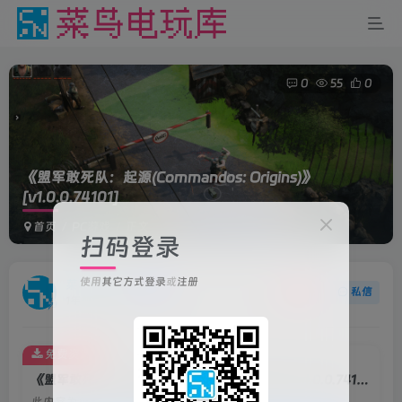
0
55
0
《盟军敢死队：起源(Commandos: Origins)》
[v1.0.0.74101]
首页
PC游戏
正文
扫码登录
使用
其它方式登录
或
注册
菜鸟电玩
关注
私信
1年前更新
免费资源
《盟军敢死队：起源(Commandos: Origins)》[v1.0.0.74101]
此内容为免费资源，请登录后查看