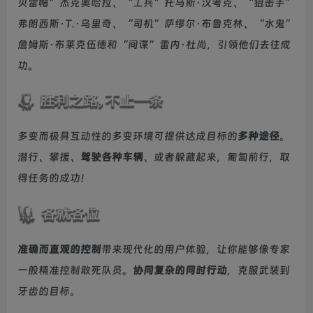
贝雷帽”杰克奥哈拉、“工兵”托马斯·汉考克、“狙击手”
弗朗西斯·T.·乌里奇、“司机”萨缪尔·布鲁克林、“水鬼”
詹姆斯·布莱克伍德和“间谍”雷内·杜尚，引领他们去往成
功。
多变而极具互动性的多变环境可提供达成目标的
多种途径
。
潜行、攀援、
驾驶各种车辆
、或者躲藏起来，匍匐前行，取
得任务的成功！
准确而直观的控制
带来现代化的用户体验，让你能够像专家
一般精准控制敢死队员。
协同复杂的同时行动
，克服武装到
牙齿的目标。