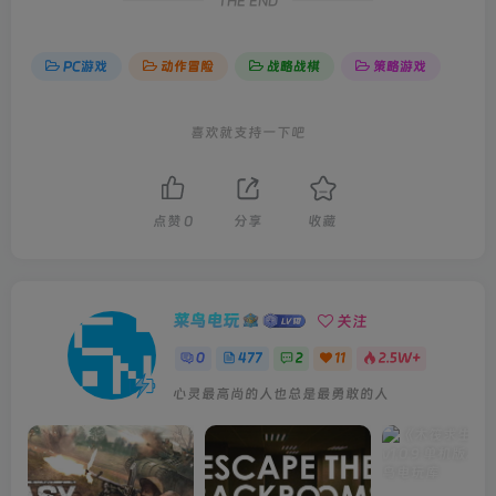
THE END
PC游戏
动作冒险
战略战棋
策略游戏
喜欢就支持一下吧
点赞
0
分享
收藏
菜鸟电玩
关注
0
477
2
11
2.5W+
心灵最高尚的人也总是最勇敢的人