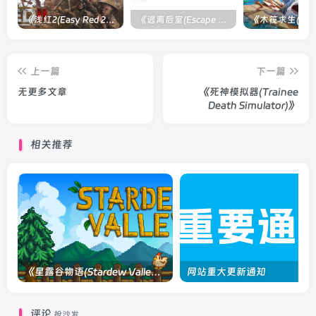
《浅红2(Easy Red 2)》[v1.5.0] 整合全部淞沪会战-南京保卫战等DLCs
《逃离后室(Escape the Backrooms)》[Build 28012024]联机版
上一篇
下一篇
无更多文章
《死神模拟器(Trainee
Death Simulator)》
相关推荐
《星露谷物语(Stardew Valley)》单机版/联机版[v1.6.15]
网站重大更新通知
评论
抢沙发