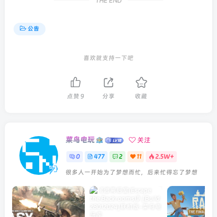
THE END
公告
喜欢就支持一下吧
点赞
9
分享
收藏
菜鸟电玩
关注
0
477
2
11
2.5W+
很多人一开始为了梦想而忙，后来忙得忘了梦想