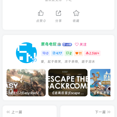
点赞
0
分享
收藏
菜鸟电玩
关注
0
477
2
11
2.5W+
爱，起于微笑，浓于亲吻，逝于泪水
《浅红2(Easy Red 2)》[v1.5.0] 整合全部淞沪会战-南京保卫战等DLCs
《逃离后室(Escape the Backrooms)》[Build 28012024]联机版
上一篇
下一篇