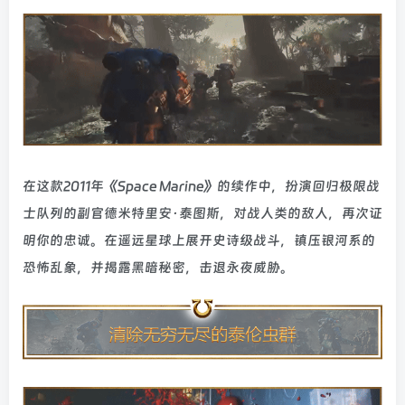
在这款2011年《Space Marine》的续作中，扮演回归极限战
士队列的副官德米特里安·泰图斯，对战人类的敌人，再次证
明你的忠诚。在遥远星球上展开史诗级战斗，镇压银河系的
恐怖乱象，并揭露黑暗秘密，击退永夜威胁。