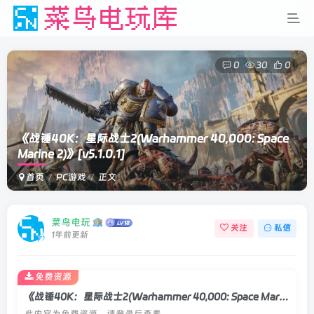
0
30
0
《战锤40K：星际战士2(Warhammer 40,000: Space
Marine 2)》
[v5.1.0.1]
首页
PC游戏
正文
菜鸟电玩
关注
私信
1年前更新
免费资源
《战锤40K：星际战士2(Warhammer 40,000: Space Marine 2)》[v5.1.0.1]
此内容为免费资源，请登录后查看