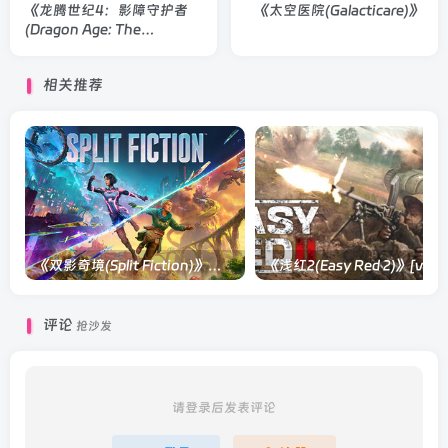
《龙腾世纪4：影障守护者
《太空医院(Galacticare)》
(Dragon Age: The
Veilguard)》
相关推荐
《双影奇境(Split Fiction)》单机版/联机版[v1.0 单机版/联机版]
《浅红2(Easy
评论
抢沙发
请登录后发表评论