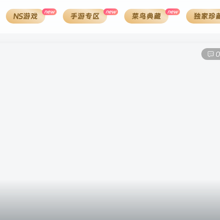
new
new
new
NS游戏
手游专区
菜鸟典藏
独家珍
0