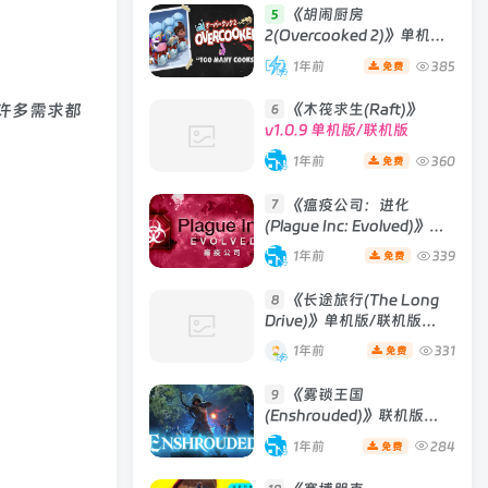
《胡闹厨房
5
2(Overcooked 2)》单机版/
联机版
[v6.242 单机版 +
1年前
385
免费
Build 01102020 联机版]
许多需求都
《木筏求生(Raft)》
6
v1.0.9 单机版/联机版
1年前
360
免费
《瘟疫公司：进化
7
(Plague Inc: Evolved)》
[v1.19.1.0]
1年前
339
免费
《长途旅行(The Long
8
Drive)》单机版/联机版
[v2023.05.02d ]
1年前
331
免费
《雾锁王国
9
(Enshrouded)》联机版
[Build 29012025 联机版]
1年前
284
免费