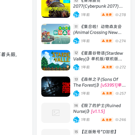
《赛博朋克
10
2077(Cyberpunk 2077)》
[v2.3往日之影DLC 赠送4K
1年前
278
免费
材质包]
《集合啦！动物森友会
11
(Animal Crossing New
Horizons)》
[v2.0.6] 模拟器
1年前
274
免费
版 整合全部DLC
《星露谷物语(Stardew
12
不着头脑，
Valley)》单机版/联机版
[v1.6.15]
1年前
272
免费
《森林之子(Sons Of
13
The Forest)》
[v53951]单机
版|联机版
1年前
257
免费
《毁了的护士(Ruined
14
Nurse)》
[v1.1.5]
1年前
246
免费
【正版账号*D加密】
15