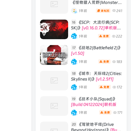
《怪物猎人荒野(Monster
Hunter Wilds)》
1年前
241
35
菜鸟
《SCP：大流行病(SCP:
16
5K)》
[v0.16.0.72]单机版/
联机版
1年前
222
免费
《战地2(Battlefield 2)》
17
[v1.50]
1年前
183
免费
《城市：天际线2(Cities:
18
Skylines II)》
[v1.2.5f1]
1年前
172
免费
《战术小队(Squad)》
19
[Build 04122024]联机版
1年前
171
免费
《驾驶地平线(Drive
20
Beyond Horizons)》
[Build