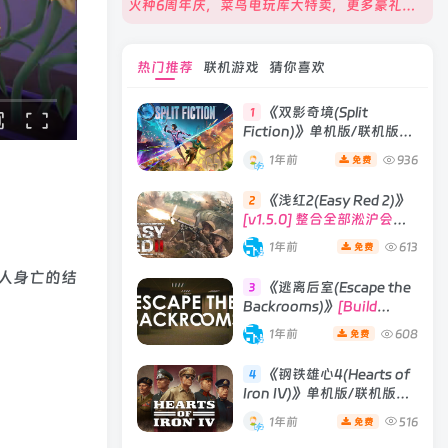
火种6周年庆，菜鸟电玩库大特卖，更多豪礼等你来领！
热门推荐
联机游戏
猜你喜欢
《双影奇境(Split
1
Fiction)》单机版/联机版
[v1.0 单机版/联机版]
1年前
936
免费
《浅红2(Easy Red 2)》
2
[v1.5.0] 整合全部淞沪会战-
南京保卫战等DLCs
1年前
613
免费
人身亡的结
《逃离后室(Escape the
3
Backrooms)》
[Build
28012024]联机版
1年前
608
免费
《钢铁雄心4(Hearts of
4
Iron IV)》单机版/联机版
[v1.16.0 整合全部DLCs ]
1年前
516
免费