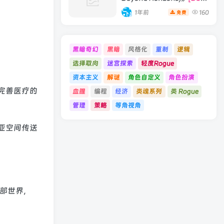
19066396 单机版/联机版]
1年前
160
免费
黑暗奇幻
黑暗
风格化
重制
逻辑
选择取向
迷宫探索
轻度Rogue
资本主义
解谜
角色自定义
角色扮演
完善医疗的
血腥
编程
经济
类魂系列
类 Rogue
管理
策略
等角视角
亚空间传送
内部世界，