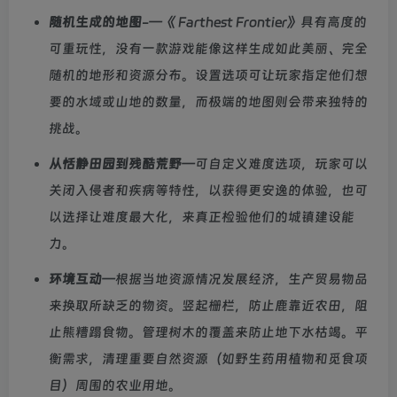
随机生成的地图
-—《 Farthest Frontier》具有高度的
可重玩性，没有一款游戏能像这样生成如此美丽、完全
随机的地形和资源分布。设置选项可让玩家指定他们想
要的水域或山地的数量，而极端的地图则会带来独特的
挑战。
从恬静田园到残酷荒野
—可自定义难度选项，玩家可以
关闭入侵者和疾病等特性，以获得更安逸的体验，也可
以选择让难度最大化，来真正检验他们的城镇建设能
力。
环境互动
—根据当地资源情况发展经济，生产贸易物品
来换取所缺乏的物资。竖起栅栏，防止鹿靠近农田，阻
止熊糟蹋食物。管理树木的覆盖来防止地下水枯竭。平
衡需求，清理重要自然资源（如野生药用植物和觅食项
目）周围的农业用地。