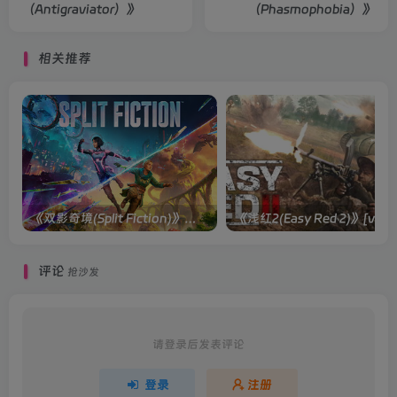
（Antigraviator）》
（Phasmophobia）》
相关推荐
《双影奇境(Split Fiction)》单机版/联机版[v1.0 单机版/联机版]
《浅红2(Easy
评论
抢沙发
请登录后发表评论
登录
注册