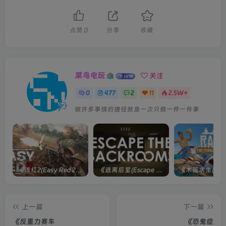
点赞
0
分享
收藏
菜鸟电玩
关注
0
477
2
11
2.5W+
做许多事情的捷径就是一次只做一件一件事
《浅红2(Easy Red 2)》[v1.5.0] 整合全部淞沪会战-南京保卫战等DLCs
《逃离后室(Escape the Backrooms)》[Build 28012024]联机版
上一篇
下一篇
《反重力赛车
《恐鬼症