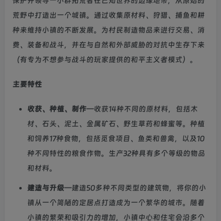
保护并领导一小群拓荒者在已知世界的边缘地带，从原始的
荒野中打造出一个城镇。通过收集原材料、狩猎、捕鱼和耕
种来维持小镇的不断发展。为村民制造物品来进行交易、消
费、装备和战斗，并在与自然和外部威胁的对抗中生存下来
（有专为不想参与战斗的玩家提供的和平主义者模式）。
主要特性
收获、种植、制作
—收获14种不同的原材料，包括木
材、石头、泥土、金属矿石、野生草药和蜂蜜等。种植
和饲养17种食物，包括觅食项目、鱼类和兽禽，以及10
种不同特性的粮食作物。生产32种具有多个等级的物品
和材料。
建造与升级
—建造50多种不同类型的建筑物，将你的小
镇从一个简陋的定居点打造成为一个繁华的城市。随着
小镇的繁荣和吸引力的增加，小镇中心和住宅会沿多个