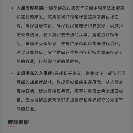
大量旧时疾病!
—确保你的村民有干净的水喝来防止痢疾
和霍乱的爆发。收集浆果并种植绿色蔬菜来防止坏血
病，确保健康饮食。确保村民有鞋子和衣服穿，以减少
感染破伤风、狂犬病和被冻伤的几率。建造治疗师诊
所，来隔离受感染者，并提供草药和药物来进行治疗。
通过收集垃圾、安全地储存食物和使用捕鼠器来控制老
鼠的数量，以抵御可怕的腺鼠疫。
击退潜在的入侵者
-选择和平主义，避免战斗，或与不同
等级的掠袭者战斗，以提高城镇的生存风险。从木栅发
展为石墙，建造塔楼和兵营，招募并装备士兵来保卫城
镇，因为城镇的繁荣吸引了掠袭者和寻求掠夺的外国军
队的注意。
游戏截图