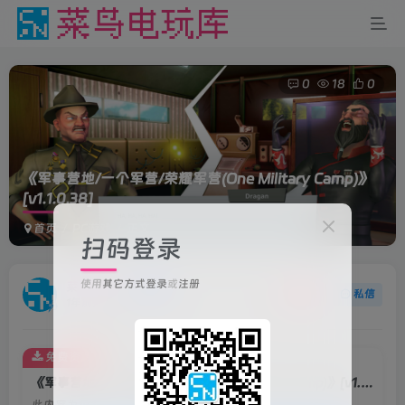
0
18
0
《军事营地/一个军营/荣耀军营(One Military Camp)》
[v1.1.0.38]
首页
PC游戏
正文
扫码登录
使用
其它方式登录
或
注册
菜鸟电玩
关注
私信
1年前更新
免费资源
《军事营地/一个军营/荣耀军营(One Military Camp)》[v1.1.0.38]
此内容为免费资源，请登录后查看