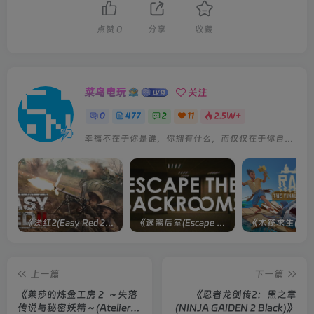
点赞
0
分享
收藏
菜鸟电玩
关注
0
477
2
11
2.5W+
幸福不在于你是谁，你拥有什么，而仅仅在于你自己怎么看待
《浅红2(Easy Red 2)》[v1.5.0] 整合全部淞沪会战-南京保卫战等DLCs
《逃离后室(Escape the Backrooms)》[Build 28012024]联机版
上一篇
下一篇
《莱莎的炼金工房２ ～失落
《忍者龙剑传2：黑之章
传说与秘密妖精～(Atelier
(NINJA GAIDEN 2 Black)》