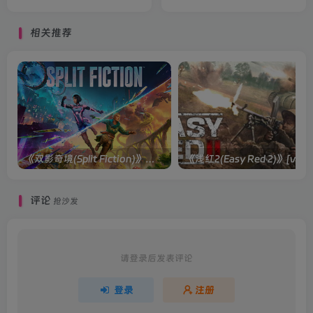
Ryza 2 Lost Legends the
Secret Fairy)》
相关推荐
《双影奇境(Split Fiction)》单机版/联机版[v1.0 单机版/联机版]
《浅红2(Easy
评论
抢沙发
请登录后发表评论
登录
注册