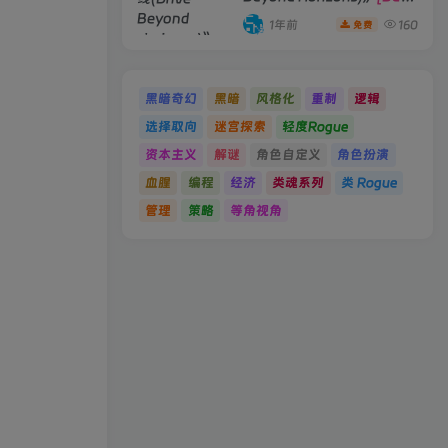
19066396 单机版/联机版]
1年前
160
免费
黑暗奇幻
黑暗
风格化
重制
逻辑
选择取向
迷宫探索
轻度Rogue
资本主义
解谜
角色自定义
角色扮演
血腥
编程
经济
类魂系列
类 Rogue
管理
策略
等角视角