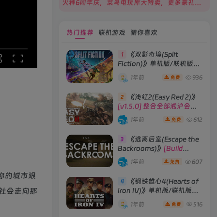
火种6周年庆，菜鸟电玩库大特卖，更多豪礼等你来领！
热门推荐
联机游戏
猜你喜欢
《双影奇境(Split
1
Fiction)》单机版/联机版
[v1.0 单机版/联机版]
1年前
936
免费
《浅红2(Easy Red 2)》
2
[v1.5.0] 整合全部淞沪会战-
南京保卫战等DLCs
1年前
612
免费
《逃离后室(Escape the
3
Backrooms)》
[Build
28012024]联机版
1年前
607
免费
你的城市艰
《钢铁雄心4(Hearts of
4
社会走向那
Iron IV)》单机版/联机版
[v1.16.0 整合全部DLCs ]
1年前
516
免费