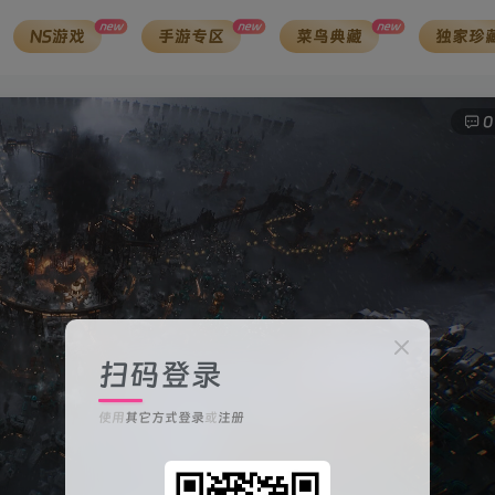
new
new
new
NS游戏
手游专区
菜鸟典藏
独家珍
0
扫码登录
使用
其它方式登录
或
注册