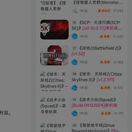
《怪物猎人荒野(Monster
Hunter Wilds)》
1年前
241
35
菜鸟
《SCP：大流行病(SCP:
16
5K)》
[v0.16.0.72]单机版/
联机版
1年前
222
免费
《战地2(Battlefield 2)》
17
[v1.50]
1年前
183
免费
《城市：天际线2(Cities:
18
Skylines II)》
[v1.2.5f1]
1年前
172
免费
《战术小队(Squad)》
19
[Build 04122024]联机版
利益。
1年前
171
免费
《驾驶地平线(Drive
20
Beyond Horizons)》
[Build