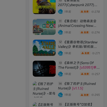
《赛博朋克
10
2077(Cyberpunk 2077)》
[v2.3往日之影DLC 赠送4K
1年前
278
免费
材质包]
《集合啦！动物森友会
11
(Animal Crossing New
Horizons)》
[v2.0.6] 模拟器
1年前
274
免费
版 整合全部DLC
《星露谷物语(Stardew
12
Valley)》单机版/联机版
[v1.6.15]
1年前
271
免费
《森林之子(Sons Of
13
The Forest)》
[v53951]单机
版|联机版
1年前
257
免费
《毁了的护士(Ruined
14
Nurse)》
[v1.1.5]
1年前
245
免费
【正版账号*D加密】
15