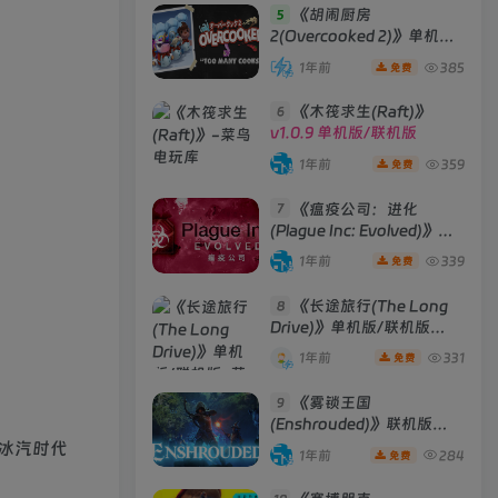
《胡闹厨房
5
2(Overcooked 2)》单机版/
联机版
[v6.242 单机版 +
1年前
385
免费
Build 01102020 联机版]
《木筏求生(Raft)》
6
v1.0.9 单机版/联机版
1年前
359
免费
《瘟疫公司：进化
7
(Plague Inc: Evolved)》
[v1.19.1.0]
1年前
339
免费
《长途旅行(The Long
8
Drive)》单机版/联机版
[v2023.05.02d ]
1年前
331
免费
《雾锁王国
9
(Enshrouded)》联机版
[Build 29012025 联机版]
冰汽时代
1年前
284
免费