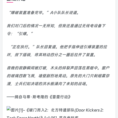
“爆破装置准备完毕。”A小队队长说道。
我们对门后的情况一无所知，但我还是通过无线电设备下
令：“引爆。”
“正在执行。”队长回复道。他把手指伸进引爆装置的拉
环，按下插销，将其转动四分之一圈后拉开了装置。
夜晚的寂静瞬间被打破，木头的碎裂声回荡在黑暗中。窗户
的玻璃四散飞溅，墙壁剧烈地晃动。原先的大门只剩烟雾弥
漫，士兵们如决堤的洪水般涌向了未知的战场。
——摘自马蒂·斯考隆的《雷霆行动》