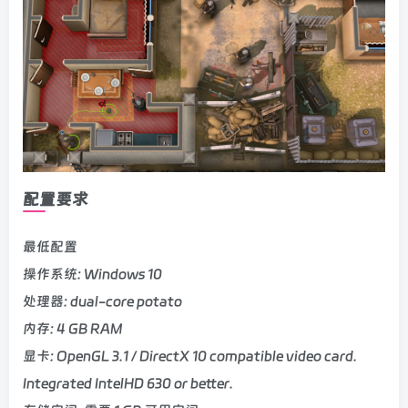
配置要求
最低配置
操作系统: Windows 10
处理器: dual-core potato
内存: 4 GB RAM
显卡: OpenGL 3.1 / DirectX 10 compatible video card.
Integrated IntelHD 630 or better.