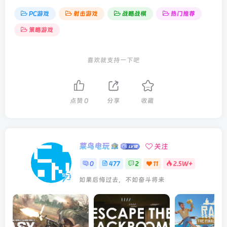
PC游戏
射击游戏
战略战棋
热门推荐
策略游戏
喜欢就支持一下吧
点赞
0
分享
收藏
菜鸟电玩
关注
0
477
2
11
2.5W+
如果后悔过去，不如奋斗将来