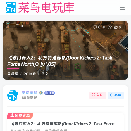
0
22
0
《破门而入2：北方特遣部队(Door Kickers 2: Task
Force North)》
[v1.05]
首页
PC游戏
正文
菜鸟电玩
关注
私信
1年前更新
免费资源
《破门而入2：北方特遣部队(Door Kickers 2: Task Force North)》[v1.05]
此内容为免费资源，请登录后查看