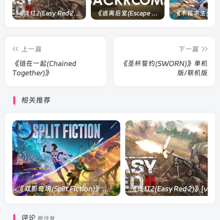
《浅红2(Easy Red 2)》[v1.5.0] 整合全部淞沪会战-南京保卫战等DLCs
《逃离后室(Escape the Backrooms)》[Build 28012024]联机版
上一篇
下一篇
《链在一起(Chained
《圣杯誓约(SWORN)》单机
Together)》
版/联机版
相关推荐
《双影奇境(Split Fiction)》单机版/联机版[v1.0 单机版/联机版]
《浅红2(Easy
评论
抢沙发